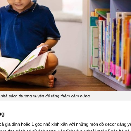
ặc nhà sách thường xuyên để tăng thêm cảm hứng
ng
 cả gia đình hoặc 1 góc nhỏ xinh xắn với những món đồ decor đáng y