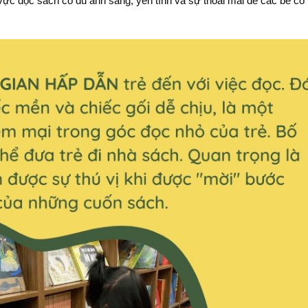
vực đọc sách có đủ ánh sáng, yên tĩnh và sự thoải mái để các bé có 