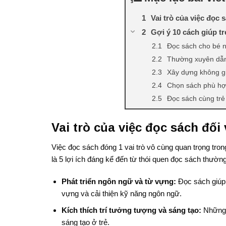
Vai trò của việc đọc 
Gợi ý 10 cách giúp t
Đọc sách cho bé n
Thường xuyên dẫn 
Xây dựng không gi
Chọn sách phù hợp
Đọc sách cùng trẻ
Chọn quà tặng là 
Vai trò của việc đọc sách đối 
Chọn giá sách đá
Thường xuyên đề 
Việc đọc sách đóng 1 vai trò vô cùng quan trọng trong
Dùng phần thưởng
là 5 lợi ích đáng kể đến từ thói quen đọc sách thườn
Không ép trẻ đọc
Phát triển ngôn ngữ và từ vựng:
Đọc sách giúp 
vựng và cải thiện kỹ năng ngôn ngữ.
Kích thích trí tưởng tượng và sáng tạo:
Những c
sáng tạo ở trẻ.