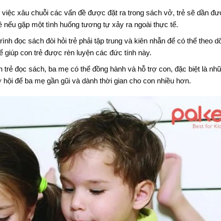
việc xâu chuỗi các vấn đề được đặt ra trong sách vở, trẻ sẽ dần đ
đề nếu gặp một tình huống tương tự xảy ra ngoài thực tế.
ình đọc sách đòi hỏi trẻ phải tập trung và kiên nhẫn để có thể theo d
ể giúp con trẻ được rèn luyện các đức tính này.
 trẻ đọc sách, ba mẹ có thể đồng hành và hỗ trợ con, đặc biệt là nh
hội để ba mẹ gần gũi và dành thời gian cho con nhiều hơn.