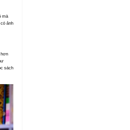
hỏ mà
 có ảnh
u hơn
hư
ọc sách