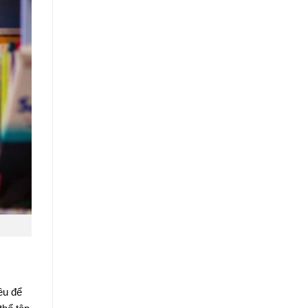
êu để