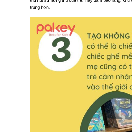
thu hút sự hứng thú của trẻ. Hãy đảm bảo rằng, khu 
trung hơn.