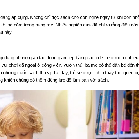
và đang áp dụng. Không chỉ đọc sách cho con nghe ngay từ khi còn n
khi bé nằm trong bụng mẹ. Nhiều nghiên cứu đã chỉ ra rằng điều này
u này.
 áp dụng phương án tác động gián tiếp bằng cách để trẻ được ở nhiề
ổi vui chơi dã ngoại ở công viên, vườn thú, ba mẹ có thể dẫn bé đến t
a những cuốn sách thú vị. Tại đây, trẻ sẽ được nhìn thấy thói quen đ
ng khiến chúng có thêm động lực để làm bạn với sách.