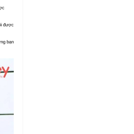
ược
õi được
ững bạn