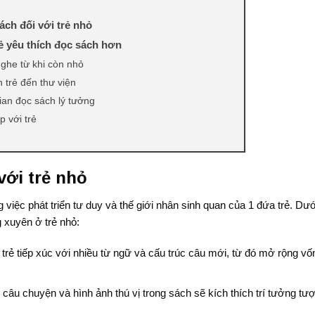
sách đối với trẻ nhỏ
rẻ yêu thích đọc sách hơn
ghe từ khi còn nhỏ
trẻ đến thư viện
an đọc sách lý tưởng
 với trẻ
sách vở
với trẻ nhỏ
ng yêu
cập về sách
 việc phát triển tư duy và thế giới nhân sinh quan của 1 đứa trẻ. Dư
 để khuyến khích
g xuyên ở trẻ nhỏ:
 sách
trẻ tiếp xúc với nhiều từ ngữ và cấu trúc câu mới, từ đó mở rộng vố
âu chuyện và hình ảnh thú vị trong sách sẽ kích thích trí tưởng tư