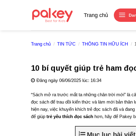
Skip
to
Trang chủ
Da
content
Trang chủ
/
TIN TỨC
/
THÔNG TIN HỮU ÍCH
/
1
10 bí quyết giúp trẻ ham đ
Đăng ngày 06/06/2025 lúc: 16:34
“Sách mở ra trước mắt ta những chân trời mới” là c
đọc sách để trau dồi kiến thức và làm mới bản thân luô
hiện nay, việc khuyến khích trẻ đọc sách đã và đan
để giúp
trẻ yêu thích đọc sách
hơn, hãy để Pakey bậ
Mục lục bài viết