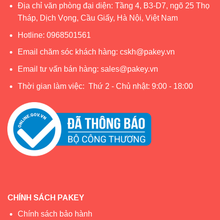
Địa chỉ văn phòng đại diện: Tầng 4, B3-D7, ngõ 25 Thọ
Tháp, Dịch Vọng, Cầu Giấy, Hà Nội, Việt Nam
Hotline:
0968501561
Email chăm sóc khách hàng:
cskh@pakey.vn
Email tư vấn bán hàng:
sales@pakey.vn
Lều cho bé gái xinh xắn như một tòa lâu đài cổ tích
Thời gian làm việc: Thứ 2 - Chủ nhật: 9:00 - 18:00
Phân loại theo chất liệu
Lều vải cho bé: Sử dụng vải cotton, polyester hoặc vải dù,
nhẹ nhàng, thoáng khí và dễ giặt giũ. Khung lều thường bằng
gỗ hoặc nhựa dẻo, an toàn cho trẻ. Đây là loại phổ biến vì
vừa thẩm mỹ vừa tiện dụng trong nhiều không gian.
Lều nhựa cho bé: Được làm từ nhựa ABS hoặc nhựa an
toàn, có độ bền cao, dễ lau chùi. Lều nhựa thường có màu
sắc tươi sáng, kiểu dáng mô phỏng nhà nhỏ hoặc khu vui
CHÍNH SÁCH PAKEY
chơi, có thể kết hợp lắp đặt với bộ
quây cũi cho bé
.
Chính sách bảo hành