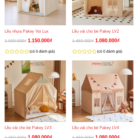
cồng kềnh mà ba mẹ có thể bố trí chúng ngay trong phòng
khách, phòng ngủ hay phòng đọc sách.
Lều nhựa Pakey Voi Lux
Lều vải cho bé Pakey LV2
Giá
Giá
Giá
Giá
1.150.000
₫
1.080.000
₫
1.500.000
₫
1.450.000
₫
gốc
hiện
gốc
hiện
là:
tại
là:
tại
1.500.000₫.
là:
1.450.000₫.
là:
(có 0 đánh giá)
(có 0 đánh giá)
1.150.000₫.
1.080.000
0
0
trên
trên
5
5
Lều vải cho bé Pakey LV3
Lều vải cho bé Pakey LV4
Giá
Giá
Giá
Giá
1.080.000
₫
1.080.000
₫
1.450.000
₫
1.450.000
₫