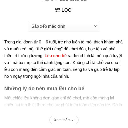
LỌC
Trong giai đoạn từ 0 – 6 tuổi, trẻ nhỏ luôn tò mò, thích khám phá
và muốn có một “thế giới riêng” để chơi đùa, học tập và phát
triển trí tưởng tượng.
Lều cho bé
ra đời chính là món quà tuyệt
vời mà ba mẹ có thể dành tặng con. Không chỉ là chỗ vui chơi,
lều còn mang đến cảm giác an toàn, riêng tư và giúp trẻ tự lập
hơn ngay trong ngôi nhà của mình.
Những lý do nên mua lều cho bé
Một chiếc lều không đơn giản chỉ để chơi, mà còn mang lại
nhiều lợi ích thiết thực cho sự phát triển toàn diện của trẻ. Đó là
lý do, nhà lều ngày càng được nhiều phụ huynh lựa chọn cho bé
yêu của mình.
Xem thêm