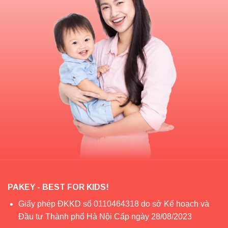
nhỏ xinh.
Lều cho bé trai:
Thiết kế thường năng động và mạnh mẽ
hơn, sử dụng gam màu xanh navy, xanh lá, vàng hoặc đỏ.
Kiểu dáng đa dạng như lâu đài hiệp sĩ, xe hơi, tàu hỏa hay
lều cắm trại. Những mẫu lều này giúp bé trai thêm hứng thú
khi chơi các trò nhập vai khám phá.
PAKEY - BEST FOR KIDS!
Giấy phép ĐKKD số 0110464318 do sở Kế hoạch và
Đầu tư Thành phố Hà Nội Cấp ngày 28/08/2023