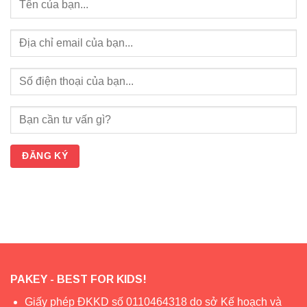
PAKEY - BEST FOR KIDS!
Giấy phép ĐKKD số 0110464318 do sở Kế hoạch và