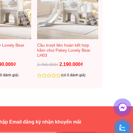
+
y Lovely Bear
Cầu trượt liên hoàn kết hợp
hầm chui Pakey Lovely Bear
LH03
90.000
₫
Giá
Giá
2.190.000
₫
Giá
2.750.000
₫
hiện
gốc
hiện
tại
là:
tại
 0 đánh giá)
(có 0 đánh giá)
00.000₫.
là:
2.750.000₫.
là:
1.690.000₫.
2.190.000₫.
0
trên
5
hập Email đăng ký nhận khuyến mãi