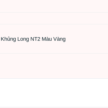
ng cho bé khi tiếp đất, bé trượt cực êm, tránh làm tổn thương phần
ượt, cầu thang là các bậc thang vững chãi, độ cao và độ dốc vừa phải
trẻ.
y Khủng Long NT2 Màu Vàng
é, khi bé chơi bóng sẽ giúp phát triển chiều cao một cách tối ưu.