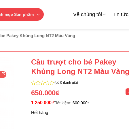
Về chúng tôi
Tin tức
nh mục Sản phẩm
o bé Pakey Khủng Long NT2 Màu Vàng
Cầu trượt cho bé Pakey
Khủng Long NT2 Màu Vàn
(có 0 đánh giá)
0
650.000
₫
trên
5
1.250.000
₫
Tiết kiệm:
600.000
₫
Hết hàng