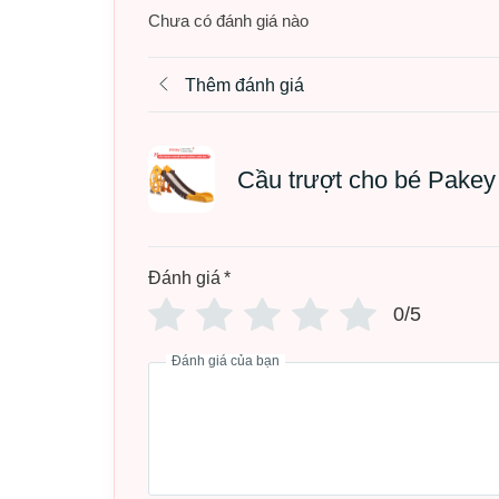
Chưa có đánh giá nào
– Máng trượt dài có phần giảm tốc độ và đệm mô
lưng và mông của bé khi trượt
Thêm đánh giá
– Chất liệu an toàn, siêu chắc chắn: có máng tr
giúp bé dễ dàng lên xuống, đảm bảo an toàn cho 
Cầu trượt cho bé Pake
– Độ cao bóng rổ phù hợp với vóc dáng của các b
Đánh giá
*
0/5
Đánh giá của bạn