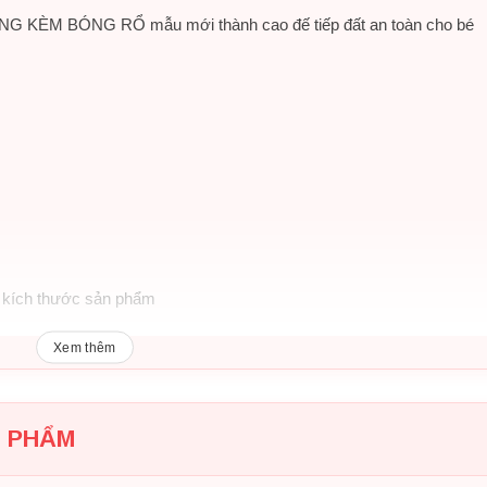
G KÈM BÓNG RỔ mẫu mới thành cao đế tiếp đất an toàn cho bé
h kích thước sản phẩm
vàng phù hợp với cả bé trai và bé gái
Xem thêm
g mùi không bay màu
N PHẨM
 toàn quốc
 trượt siêu rộng cho bé tha hồ tạo tư thế trượt an toàn.