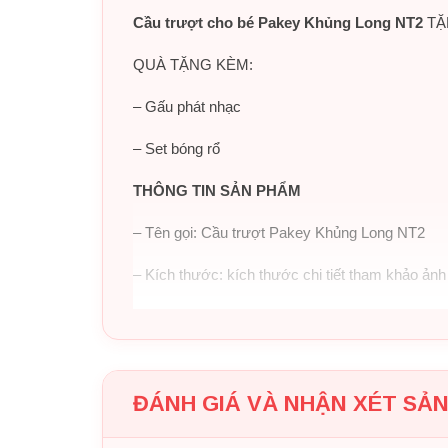
Cầu trượt cho bé Pakey Khủng Long NT2
TẶN
QUÀ TẶNG KÈM:
– Gấu phát nhạc
– Set bóng rổ
THÔNG TIN SẢN PHẨM
– Tên gọi: Cầu trượt Pakey Khủng Long NT2
– Kích thước: kích thước chi tiết tham khảo ản
– Màu sắc:
Cầu trượt
có 3 màu, xanh ngọc, đỏ, 
– Chất liệu: Nhựa HDPE an toàn, cam kết khôn
ĐÁNH GIÁ VÀ NHẬN XÉT SẢ
– Tình trạng sản phẩm: Hàng có sẵn, ship COD
– Có chân thành máng trượt bảo vệ, thiết kế máng