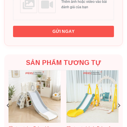
Thêm ảnh hoặc video vào bài
đánh giá của bạn
GỬI NGAY
SẢN PHẨM TƯƠNG TỰ
Bộ sản phẩm bao gồm: Cầu trượt + cầu thang khép kín +
bộ bóng rổ + bộ vòng ném (tặng kèm)
Ưu điểm của cầu trượt Voi cao cấp