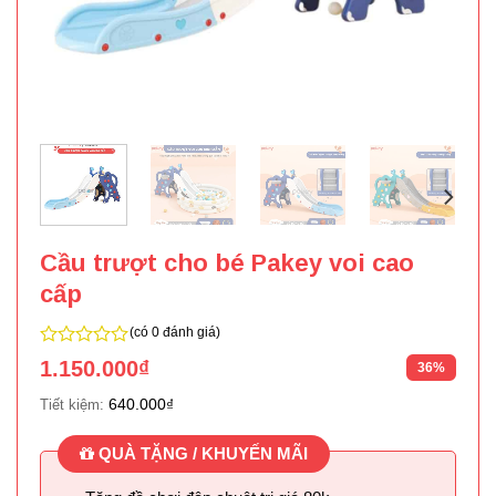
Cầu trượt cho bé Pakey voi cao
cấp
(có 0 đánh giá)
0
1.150.000
₫
36%
trên
5
640.000
₫
Tiết kiệm:
QUÀ TẶNG / KHUYẾN MÃI