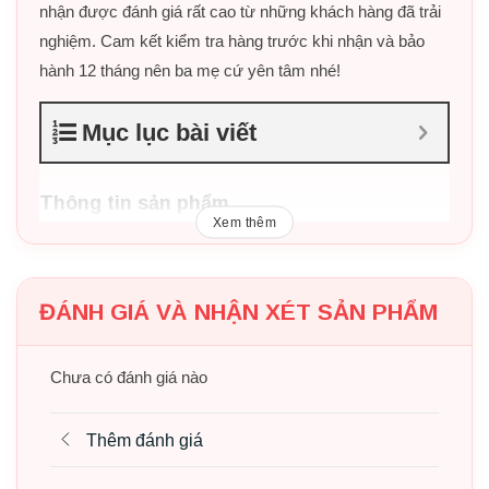
nhận được đánh giá rất cao từ những khách hàng đã trải
nghiệm. Cam kết kiểm tra hàng trước khi nhận và bảo
hành 12 tháng nên ba mẹ cứ yên tâm nhé!
Mục lục bài viết
Thông tin sản phẩm
Xem thêm
Thương hiệu: Pakey
Màu sắc: Xanh dương/ Vàng – xanh lá / Hồng
ĐÁNH GIÁ VÀ NHẬN XÉT SẢN PHẨM
Kích thước:
87cm x 45cm x 191 cm
Họa tiết: Voi
Chưa có đánh giá nào
Tải trọng: Tối đa 100kg
Chất liệu: Nhựa nguyên sinh HDPE
Thêm đánh giá
Bảo hành: Trọn đời (ốc chốt)