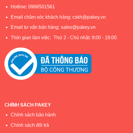
Hotline:
0968501561
Email chăm sóc khách hàng:
cskh@pakey.vn
Email tư vấn bán hàng:
sales@pakey.vn
Thời gian làm việc: Thứ 2 - Chủ nhật: 9:00 - 18:00
Bé vừa có thể chơi cầu trượt, vừa chơi bóng rổ, vừa chơi
CHÍNH SÁCH PAKEY
ném vòng
Chính sách bảo hành
Chính sách đổi trả
Các hoạt động trên cầu trượt giúp trẻ phát triển các kỹ