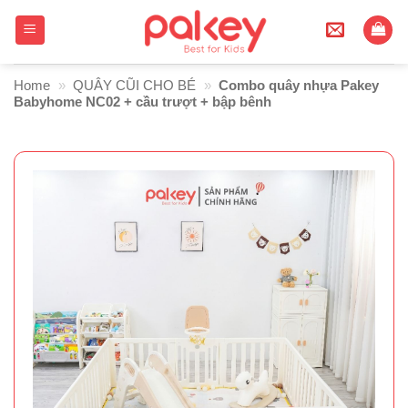
Skip
to
content
Home
»
QUÂY CŨI CHO BÉ
»
Combo quây nhựa Pakey
Babyhome NC02 + cầu trượt + bập bênh