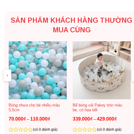
trẻ nhỏ, độ bền cao, không mùi, không phai màu.
SẢN PHẨM KHÁCH HÀNG THƯỜNG
– Quây cũi nhựa Pakey Babyhome NC02 có thể dễ dàng
chuyển đổi thành kệ, tủ để đồ khi bé lớn.
MUA CÙNG
– Quây bám chắc chắn trên bề mặt sàn gạch, sàn gỗ,
thảm.
‹
Bóng nhựa cho bé nhiều màu
Bể bóng vải Pakey tròn màu
5,5cm
be, có họa tiết
Khoảng
Khoảng
70.000
₫
110.000
₫
339.000
₫
429.000
₫
–
–
giá:
giá:
từ
từ
70.000₫
339.000₫
(có 0 đánh giá)
(có 0 đánh giá)
đến
đến