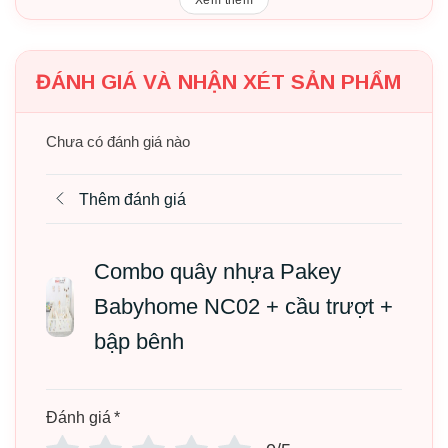
– Màu sắc: Be
– Chất liệu: Nhựa nguyên sinh HDPE
ĐÁNH GIÁ VÀ NHẬN XÉT SẢN PHẨM
– Kích thước:
Chưa có đánh giá nào
Quây cũi nhựa
: 1m5x1m8 / 1m8x2m
Ngựa bập bênh RH01: 68×29.5×40 (cm)
Thêm đánh giá
Cầu trượt Pakey Phi Hành Gia: 130x34x53 (cm)
Combo quây nhựa Pakey
– Bảo hành:
Babyhome NC02 + cầu trượt +
Quây nhựa Babyhome NC02
: Trọn đời (ốc chốt)
bập bênh
Cầu trượt Pakey Phi Hành Gia: Trọn đời (ốc chốt)
Ngựa bập bênh Pakey RH01: 6 tháng
Đánh giá
*
– Quà tặng: