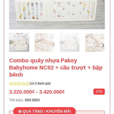
Combo quây nhựa Pakey
Babyhome NC02 + cầu trượt + bập
bênh
(có 0 đánh giá)
0
-
3.220.000
₫
3.420.000
₫
17%
trên
5
650.000
₫
Tiết kiệm:
QUÀ TẶNG / KHUYẾN MÃI