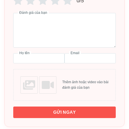
0/5
Combo đồ chơi đập chuột + mũ bảo vệ đầu / phao
Đánh giá của bạn
bơi khủng long
01 thảm vừa quây
50 bóng nhựa 5,5cm
01 quả bóng rổ
Họ tên
Email
Thêm ảnh hoặc video vào bài
đánh giá của bạn
GỬI NGAY