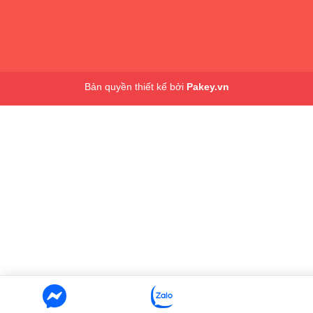
Bản quyền thiết kế bởi
Pakey.vn
Chỉ 1 lần mua sắm, ba mẹ đã có thể rinh ngay một công
viên giải trí mini tại nhà cho bé, không cần phải mất công
tìm kiếm hoặc mua từng sản phẩm lẻ về tự kết hợp. Bộ
sản phẩm mang đến sự đồng điệu từ màu sắc, thiết kế
đến công năng, giúp bé yêu thỏa sức phát triển tốt nhất
trong những năm tháng đầu đời.