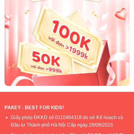
PAKEY - BEST FOR KIDS!
Giấy phép ĐKKD số 0110464318 do sở Kế hoạch và
Đầu tư Thành phố Hà Nội Cấp ngày 28/08/2023