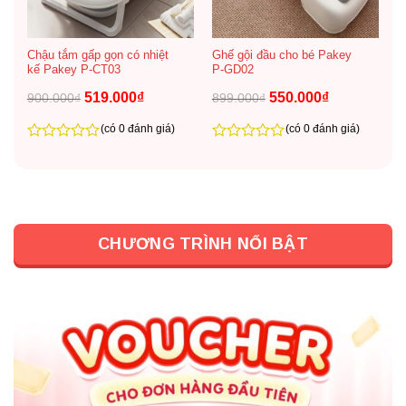
Chậu tắm gấp gọn có nhiệt
Ghế gội đầu cho bé Pakey
kế Pakey P-CT03
P-GD02
Giá
Giá
Giá
Giá
519.000
₫
550.000
₫
900.000
₫
899.000
₫
gốc
hiện
gốc
hiện
là:
tại
là:
tại
900.000₫.
là:
899.000₫.
là:
(có 0 đánh giá)
(có 0 đánh giá)
519.000₫.
550.000₫.
0
0
trên
trên
5
5
CHƯƠNG TRÌNH NỔI BẬT