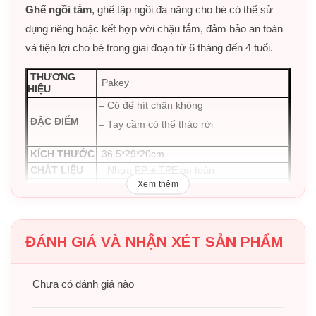
Ghế ngồi tắm
, ghế tập ngồi đa năng cho bé có thể sử
dụng riêng hoặc kết hợp với chậu tắm, đảm bảo an toàn
và tiện lợi cho bé trong giai đoạn từ 6 tháng đến 4 tuổi.
THƯƠNG
Pakey
HIỆU
– Có đế hít chân không
ĐẶC ĐIỂM
– Tay cầm có thể tháo rời
KÍCH THƯỚC
36.5*29*20cm
CHẤT LIỆU
– Nhựa PP + TPE an toàn
Xem thêm
– Hồng
– Hồng + Xanh lá
MÀU SẮC
– Xanh lá
ĐÁNH GIÁ VÀ NHẬN XÉT SẢN PHẨM
– Xanh dương
Chưa có đánh giá nào
BẢO HÀNH
Không