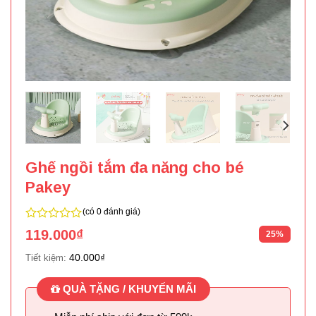
Ghế ngồi tắm đa năng cho bé
Pakey
(có 0 đánh giá)
0
119.000
₫
25%
trên
5
40.000
₫
Tiết kiệm:
QUÀ TẶNG / KHUYẾN MÃI