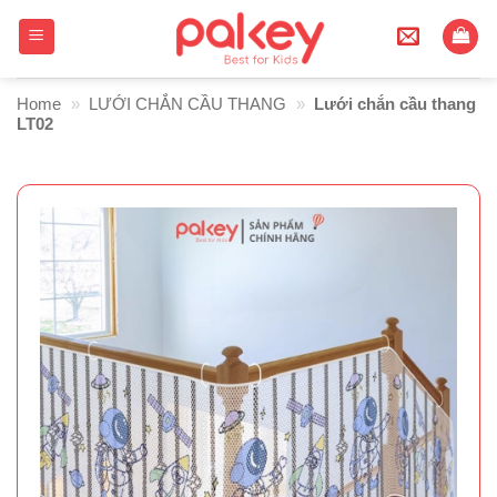
Skip
to
content
Home
»
LƯỚI CHẮN CẦU THANG
»
Lưới chắn cầu thang
LT02