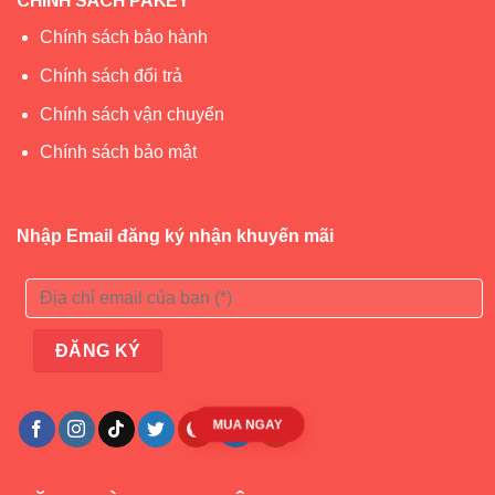
CHÍNH SÁCH PAKEY
Chính sách bảo hành
Chính sách đổi trả
Chính sách vận chuyển
Chính sách bảo mật
Nhập Email đăng ký nhận khuyến mãi
Chất liệu cao cấp, bền bỉ
– Lưới chắn cầu thang LT02 được làm từ vải sợi tổng
hợp được tuyển chọn kỹ càng, có độ dai và bền chắc lý
tưởng, tuổi thọ cao dù dùng trong nhà hay ngoài trời.
– Chất liệu dễ vệ sinh, giặt máy giặt thoải mái.
MUA NGAY