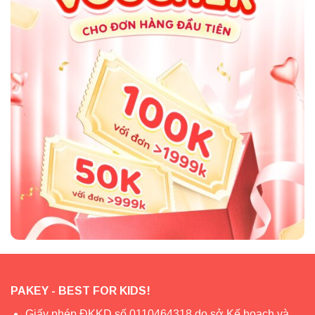
Mắt lưới dày an toàn
– Mắt lưới dày (chỉ 0,5cm) an toàn hơn hẳn các loại lưới
mắt to trên thị trường. Với kích thước này, ba mẹ không
còn phải lo trẻ bị vướng vào các mắt lưới hay nghịch
ngợm làm rách lưới.
PAKEY - BEST FOR KIDS!
Giấy phép ĐKKD số 0110464318 do sở Kế hoạch và