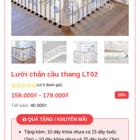
Lưới chắn cầu thang LT02
(có 0 đánh giá)
0
-
159.000
₫
179.000
₫
20%
trên
5
40.000
₫
Tiết kiệm:
QUÀ TẶNG / KHUYẾN MÃI
Tặng kèm: 10 dây khóa nhựa và 15 dây buộc
(2m) – 10 dây khóa nhựa và 25 dây buộc (3m).