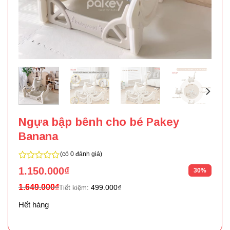
Ngựa bập bênh cho bé Pakey
Banana
(có 0 đánh giá)
0
1.150.000
₫
30%
trên
5
1.649.000
₫
499.000
₫
Tiết kiệm:
Hết hàng