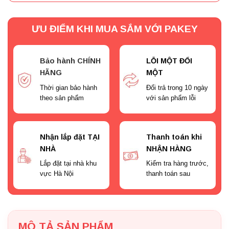
ƯU ĐIỂM KHI MUA SẮM VỚI PAKEY
Bảo hành CHÍNH
LỖI MỘT ĐỔI
HÃNG
MỘT
Thời gian bảo hành
Đổi trả trong 10 ngày
theo sản phẩm
với sản phẩm lỗi
Nhận lắp đặt TẠI
Thanh toán khi
NHÀ
NHẬN HÀNG
Lắp đặt tại nhà khu
Kiểm tra hàng trước,
vực Hà Nội
thanh toán sau
MÔ TẢ SẢN PHẨM