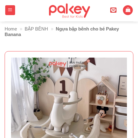
Skip
to
content
Home
»
BẬP BÊNH
»
Ngựa bập bênh cho bé Pakey
Banana