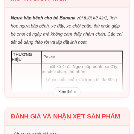
Ngựa bập bênh cho bé Banana
với thiết kế 4in1, tích
hợp ngựa bập bênh, xe đẩy, xe chòi chân, thú nhún giúp
bé chơi cả ngày mà không cảm thấy nhàm chán. Các chi
tiết dễ dàng tháo rời và lắp đặt linh hoạt.
THƯƠNG
Pakey
HIỆU
– Thiết kế 4in1: Ngựa bập bênh, xe đẩy,
xe chòi chân, thú nhún
– Lò xo chắc chắn, tải trọng tối đa 80kg
– Phần đế có thiết kế chống trượt, có
Xem thêm
vòng an toàn
ĐẶC ĐIỂM
– Thiết kế tháo lắp thuận tiên
ĐÁNH GIÁ VÀ NHẬN XÉT SẢN PHẨM
– Bánh xe đường kính 12cm, có thể
chuyển hướng linh hoạt