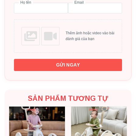
Họ tên
Email
Thiết kế tay cầm, các khung, viền bo tròn, nhẵn
mịn không làm xước da hay làm đau bé.
Phần thân ngựa được bao quanh bởi vòng tròn
nhựa chắc chắn giúp đảm bảo an toàn cho bé khi
Thêm ảnh hoặc video vào bài
đánh giá của bạn
ngồi trên ngựa mà không lo bị ngã hay rơi ra ngoài.
Lò xo chắc chắn, chịu lực tốt lên đến 80kg, có tính
đàn hồi tốt cho bé tha hồ vui chơi, nhún nhảy.
GỬI NGAY
SẢN PHẨM TƯƠNG TỰ