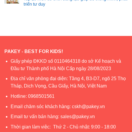
triển tư duy
PAKEY - BEST FOR KIDS!
Giấy phép ĐKKD số 0110464318 do sở Kế hoạch và
Đầu tư Thành phố Hà Nội Cấp ngày 28/08/2023
Địa chỉ văn phòng đại diện: Tầng 4, B3-D7, ngõ 25 Thọ
Tháp, Dịch Vọng, Cầu Giấy, Hà Nội, Việt Nam
Hotline:
0968501561
Email chăm sóc khách hàng:
cskh@pakey.vn
Email tư vấn bán hàng:
sales@pakey.vn
Thời gian làm việc: Thứ 2 - Chủ nhật: 9:00 - 18:00