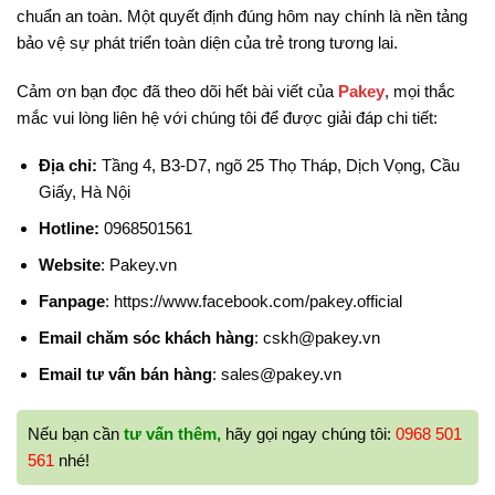
chuẩn an toàn. Một quyết định đúng hôm nay chính là nền tảng
bảo vệ sự phát triển toàn diện của trẻ trong tương lai.
Cảm ơn bạn đọc đã theo dõi hết bài viết của
Pakey
, mọi thắc
mắc vui lòng liên hệ với chúng tôi để được giải đáp chi tiết:
Địa chỉ:
Tầng 4, B3-D7, ngõ 25 Thọ Tháp, Dịch Vọng, Cầu
Giấy, Hà Nội
Hotline:
0968501561
Website
: Pakey.vn
Fanpage
: https://www.facebook.com/pakey.official
Email chăm sóc khách hàng
: cskh@pakey.vn
Email tư vấn bán hàng
: sales@pakey.vn
Nếu bạn cần
tư vấn thêm,
hãy gọi ngay chúng tôi:
0968 501
561
nhé!