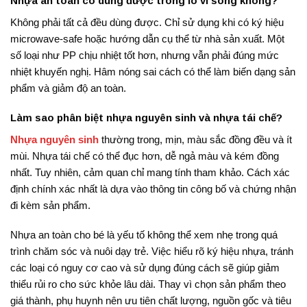
Nhựa an toàn có dùng được trong lò vi sóng không?
Không phải tất cả đều dùng được. Chỉ sử dụng khi có ký hiệu
microwave-safe hoặc hướng dẫn cụ thể từ nhà sản xuất. Một
số loại như PP chịu nhiệt tốt hơn, nhưng vẫn phải đúng mức
nhiệt khuyến nghị. Hâm nóng sai cách có thể làm biến dạng sản
phẩm và giảm độ an toàn.
Làm sao phân biệt nhựa nguyên sinh và nhựa tái chế?
Nhựa nguyên sinh
thường trong, mịn, màu sắc đồng đều và ít
mùi. Nhựa tái chế có thể đục hơn, dễ ngả màu và kém đồng
nhất. Tuy nhiên, cảm quan chỉ mang tính tham khảo. Cách xác
định chính xác nhất là dựa vào thông tin công bố và chứng nhận
đi kèm sản phẩm.
Nhựa an toàn cho bé là yếu tố không thể xem nhẹ trong quá
trình chăm sóc và nuôi dạy trẻ. Việc hiểu rõ ký hiệu nhựa, tránh
các loại có nguy cơ cao và sử dụng đúng cách sẽ giúp giảm
thiểu rủi ro cho sức khỏe lâu dài. Thay vì chọn sản phẩm theo
giá thành, phụ huynh nên ưu tiên chất lượng, nguồn gốc và tiêu