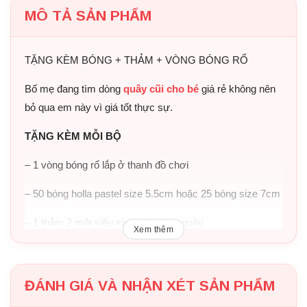
MÔ TẢ SẢN PHẨM
TẶNG KÈM BÓNG + THẢM + VÒNG BÓNG RỔ
Bố mẹ đang tìm dòng
quây cũi cho bé
giá rẻ không nên
bỏ qua em này vì giá tốt thực sự.
TẶNG KÈM MỖI BỘ
– 1 vòng bóng rổ lắp ở thanh đồ chơi
– 50 bóng holla pastel size 5.5cm hoặc 25 bóng size 7cm
– 1 thảm 2 mặt siêu xinh, vừa size quây.
Xem thêm
(Lưu ý: Quà tặng 3 món áp dụng với bộ 10 + 2 trở lên.
Với bộ 8 + 2 không tặng kèm thảm)
ĐÁNH GIÁ VÀ NHẬN XÉT SẢN PHẨM