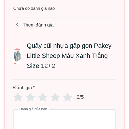
THÔNG TIN SẢN PHẨM
Chưa có đánh giá nào
✔️ Quây hiệu: Quây cũi nhựa gấp gọn Litle Sheep
Thêm đánh giá
✔️ Chất liệu: Nhựa nguyên sinh an toàn cho trẻ
✔️ Thiết kế: Chú cừu ngộ nghĩnh, mỗi bộ kèm cửa và
Quây cũi nhựa gấp gọn Pakey
thanh đồ chơi
Little Sheep Màu Xanh Trắng
✔️ Màu sắc: Xanh Trắng và Hồng Trắng
Size 12+2
✔️ Kích thước:
– Bộ 8 + 2 kích thước 1m05x1m05 (Gồm 8 tấm nhỏ, 1
Đánh giá
*
cửa, 1 tấm đồ chơi)
0/5
– Bộ 10 + 2 kích thước 1m05x1m45 (Gồm 10 tấm nhỏ, 1
Đánh giá của bạn
cửa, 1 tấm đồ chơi)
– Bộ 12 + 2 kích thước 1m45x1m45 (Gồm 12 tấm nhỏ, 1