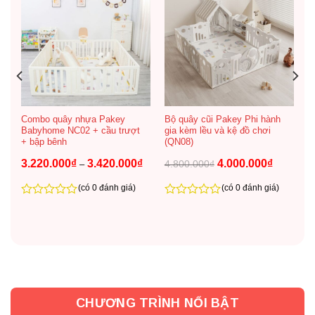
– Giá tốt nhất, nhập khẩu và phân phối trực tiếp không
qua trung gian
– Có nhiều mẫu mã, kích thước linh hoạt
Combo quây nhựa Pakey
Bộ quây cũi Pakey Phi hành
Babyhome NC02 + cầu trượt
gia kèm lều và kệ đồ chơi
+ bập bênh
(QN08)
Khoảng
Khoảng
Giá
Giá
3.220.000
₫
3.420.000
₫
4.000.000
₫
4.800.000
₫
–
giá:
giá:
gốc
hiện
từ
từ
là:
tại
1.720.000₫
3.220.000₫
4.800.000₫.
là:
(có 0 đánh giá)
(có 0 đánh giá)
đến
đến
4.000.000
2.090.000₫
3.420.000₫
0
0
trên
trên
5
5
CHƯƠNG TRÌNH NỔI BẬT