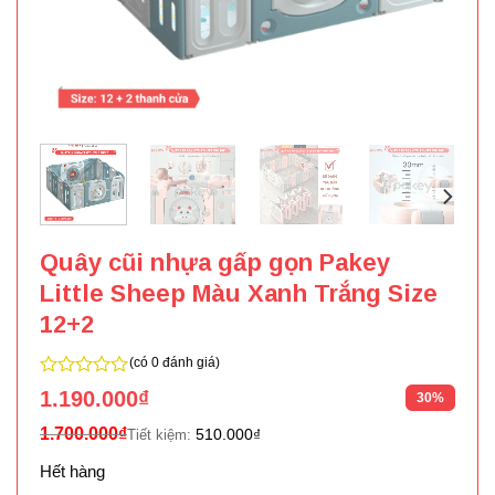
Quây cũi nhựa gấp gọn Pakey
Little Sheep Màu Xanh Trắng Size
12+2
(có 0 đánh giá)
0
1.190.000
₫
30%
trên
5
1.700.000
₫
510.000
₫
Tiết kiệm:
Hết hàng