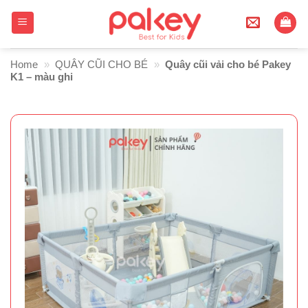
Skip
to
content
Home
»
QUÂY CŨI CHO BÉ
»
Quây cũi vải cho bé Pakey
K1 – màu ghi