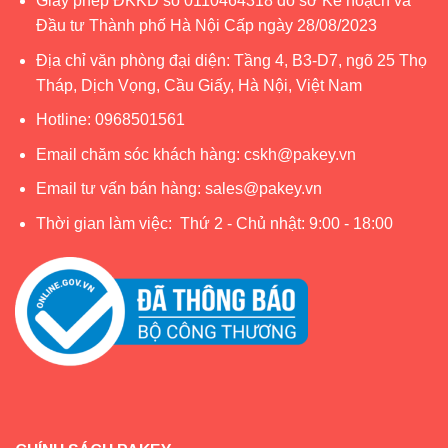
Giấy phép ĐKKD số 0110464318 do sở Kế hoạch và
– Miếng hút chân không được đặt ở phía dưới của bộ
Đầu tư Thành phố Hà Nội Cấp ngày 28/08/2023
khung quây, có tác dụng cố định vị trí và không bị dịch
Địa chỉ văn phòng đại diện: Tầng 4, B3-D7, ngõ 25 Thọ
chuyển trong khi bé chơi.
Tháp, Dịch Vọng, Cầu Giấy, Hà Nội, Việt Nam
– Quây được trang bị thêm túi vải giúp mẹ để đồ cần thiết
Hotline:
0968501561
cho bé như khăn, sữa, bỉm,…
Email chăm sóc khách hàng:
cskh@pakey.vn
– Quây đủ lớn để ba mẹ có thể kết hợp thêm cầu trượt,
Email tư vấn bán hàng:
sales@pakey.vn
ngựa bập bênh, bóng nhựa cho bé,…
Thời gian làm việc: Thứ 2 - Chủ nhật: 9:00 - 18:00
– 2 vòng đồ chơi đi kèm giúp bé tăng khả năng cầm nắm,
vận động.