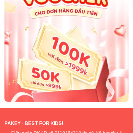
mẫu quây vải Pakey K1.
– Chiều cao quây 65cm an toàn, vừa là khu vui chơi, ngủ
nghỉ, vừa bảo vệ an toàn cho bé, giúp ba mẹ yên tâm làm
việc.
– Vải lưới thoáng khí, không che khuất tầm nhìn của con,
thấm hút mồ hôi tốt.
– Khung inox to, dày chắc chắn, không han gỉ, đặc biệt
được bọc xốp an toàn tránh con bị đau nếu không may
va đập.
– Quây cũi vải cho bé Pakey K1 tháo lắp, vệ sinh dễ
dàng, tiện lợi.
– Trọng lượng quây không quá nặng, dễ dàng di chuyển
PAKEY - BEST FOR KIDS!
để vệ sinh sàn khi cần.