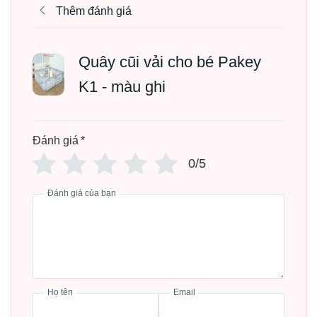
Thêm đánh giá
Mục lục bài viết
Quây cũi vải cho bé Pakey
Thông tin sản phẩm
K1 - màu ghi
Thương hiệu: Pakey choice
Màu sắc: Ghi
Đánh giá
*
Họa tiết: Gấu
0/5
Kích thước: 1m2x1m8, 1m5x1m8, 1m8x2m
Đánh giá của bạn
Chất liệu: Khung inox không gỉ, vải lưới thoáng khí
Chiều cao quây: 65cm
Loại sàn sử dụng: Sàn gạch
Bảo hành: Trọn đời
Họ tên
Email