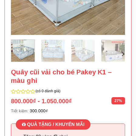
Quây cũi vải cho bé Pakey K1 –
màu ghi
(có 0 đánh giá)
0
-
800.000
₫
1.050.000
₫
27%
trên
5
300.000
₫
Tiết kiệm:
QUÀ TẶNG / KHUYẾN MÃI