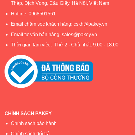
Tháp, Dịch Vọng, Cầu Giấy, Hà Nội, Việt Nam
Hotline:
0968501561
Email chăm sóc khách hàng:
cskh@pakey.vn
Email tư vấn bán hàng:
sales@pakey.vn
Thời gian làm việc: Thứ 2 - Chủ nhật: 9:00 - 18:00
Bề mặt set ăn dặm sợi tre bề mặt được tráng một lớp sợi
tre mỏng trong suốt không gây phai màu
CHÍNH SÁCH PAKEY
Chính sách bảo hành
Chính sách đổi trả