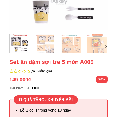
Set ăn dặm sợi tre 5 món A009
(có 0 đánh giá)
0
149.000
₫
26%
trên
5
51.000
₫
Tiết kiệm:
QUÀ TẶNG / KHUYẾN MÃI
Lỗi 1 đổi 1 trong vòng 10 ngày