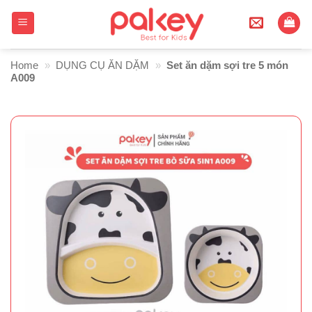
Skip
to
content
Home
»
DỤNG CỤ ĂN DẶM
»
Set ăn dặm sợi tre 5 món
A009