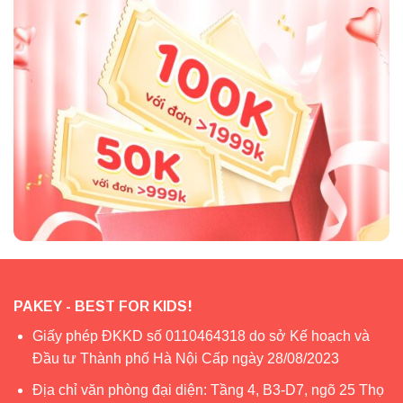
Set ăn dặm sợi tre còn được áp dụng công nghệ in màu
thực phẩm an toàn cho bé trong suốt quá trình sử dụng
PAKEY - BEST FOR KIDS!
Giấy phép ĐKKD số 0110464318 do sở Kế hoạch và
Đầu tư Thành phố Hà Nội Cấp ngày 28/08/2023
Địa chỉ văn phòng đại diện: Tầng 4, B3-D7, ngõ 25 Thọ