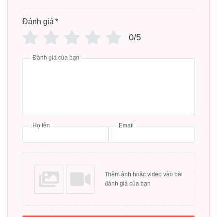
NGUỒN GỐC
Trung Quốc
Đánh giá
*
Mục lục bài viết
0/5
Đánh giá của bạn
Mô tả sản phẩm set ăn dặm sợi tre 5 món
A009 cho bé
Họ tên
Email
Thêm ảnh hoặc video vào bài
đánh giá của bạn