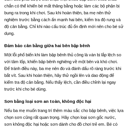
chắn có thể khiến bé mất thăng bằng hoặc làm các bộ phận bị
bung ra trong khi chơi. Sau khi hoàn thiện, ba mẹ nên thử
nghiệm trước bằng cách ấn mạnh hai bên, kiểm tra độ rung và
độ cân bằng. Chỉ khi nào cấu trúc đủ ổn định mới nên cho bé sử
dụng.
Đảm bảo cân bằng giữa hai bên bập bênh
Một lỗi phổ biến khi làm bập bênh thủ công là ván bị lắp lệch so
với tâm lốp, khiến bập bênh nghiêng về một bên và khó chơi.
Để tránh điều này, ba mẹ nên đo và đánh dấu rõ ràng trước khi
bắt vít. Sau khi hoàn thiện, hãy thử ngồi lên và dao động để
kiểm tra độ cân bằng. Nếu thấy lệch, cần điều chỉnh lại ngay
trước khi cho bé dùng.
Sơn bằng loại sơn an toàn, không độc hại
Nếu ba mẹ muốn trang trí thêm màu sắc cho bập bênh, việc lựa
chọn sơn cũng rất quan trọng. Hãy chọn loại sơn gốc nước,
sơn không độc hại hoặc sơn dành cho đồ chơi trẻ em. Bé có