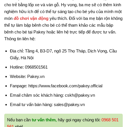
cho trẻ bằng lốp xe và ván gỗ. Hy vọng, ba mẹ sẽ có thêm kinh
nghiệm hữu ích để có thể tự sáng tạo cho bé yêu của mình một
món
đồ chơi vận động
yêu thích. Đối với ba mẹ bận rộn không
thể tự làm bập bênh cho bé có thể tham khảo các mẫu bập
bênh cho bé tại Pakey hoặc liên hệ trực tiếp để được tư vấn.
Thông tin liên hệ:
Địa chỉ: Tầng 4, B3-D7, ngõ 25 Thọ Tháp, Dịch Vọng, Cầu
Giấy, Hà Nội
Hotline: 0968501561
Website: Pakey.vn
Fanpage: https://www.facebook.com/pakey.official
Email chăm sóc khách hàng: cskh@pakey.vn
Email tư vấn bán hàng: sales@pakey.vn
Nếu bạn cần
tư vấn thêm,
hãy gọi ngay chúng tôi:
0968 501
561
nhé!