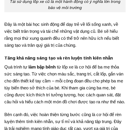
Tái sử dụng lốp xe cũ là một hành động có ý nghĩa lớn trong
bảo vệ môi trường
Đây là một bài học sinh động để dạy trẻ về lối sống xanh, về
việc biết trân trọng và tái chế những vật dụng cũ. Bé sẽ hiểu
rằng mọi thứ xung quanh đều có thể trở nên hữu ích nếu biết
sáng tạo và trân quý giá trị của chúng.
Tăng khả năng sáng tạo và rèn luyện tính kiên nhẫn
Quá trình tự
làm bập bênh
từ lốp xe là cơ hội để ba mẹ thỏa
sức sáng tạo. Từ việc chọn màu sắc, trang trí, cắt lốp, gắn ván
cho đến thiết kế tay cầm – mỗi công đoạn đều cho phép ba mẹ
tùy biến theo sở thích của bé. Khi tham gia cùng ba mẹ, bé
cũng được kích thích trí tưởng tượng, học cách quan sát, đặt
câu hỏi và hiểu cách một món đồ chơi được tạo ra như thế nào.
Bên cạnh đó, việc hoàn thiện từng bước cũng là cơ hội để rèn
luyện thêm tính kiên nhẫn, sự tỉ mỉ và khả năng tập trung. Đây
là trải nghiệm mang tính giáo dục rất cao, vượt xa giá trị của