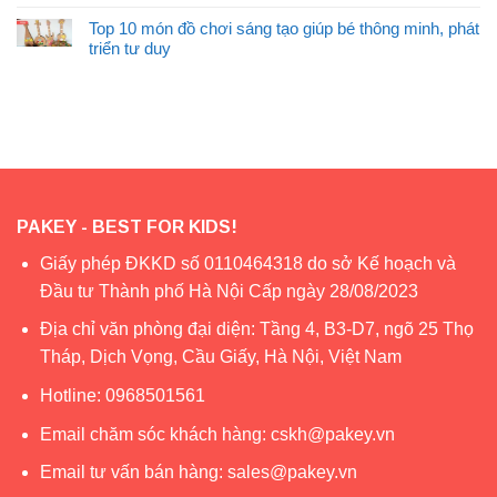
Top 10 món đồ chơi sáng tạo giúp bé thông minh, phát
triển tư duy
PAKEY - BEST FOR KIDS!
Giấy phép ĐKKD số 0110464318 do sở Kế hoạch và
Đầu tư Thành phố Hà Nội Cấp ngày 28/08/2023
Địa chỉ văn phòng đại diện: Tầng 4, B3-D7, ngõ 25 Thọ
Tháp, Dịch Vọng, Cầu Giấy, Hà Nội, Việt Nam
Hotline:
0968501561
Email chăm sóc khách hàng:
cskh@pakey.vn
Email tư vấn bán hàng:
sales@pakey.vn