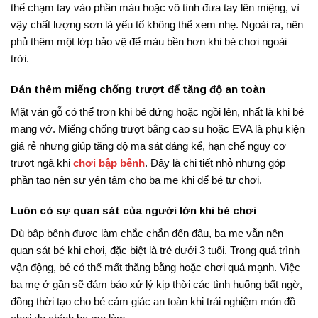
thể chạm tay vào phần màu hoặc vô tình đưa tay lên miệng, vì
vậy chất lượng sơn là yếu tố không thể xem nhẹ. Ngoài ra, nên
phủ thêm một lớp bảo vệ để màu bền hơn khi bé chơi ngoài
trời.
Dán thêm miếng chống trượt để tăng độ an toàn
Mặt ván gỗ có thể trơn khi bé đứng hoặc ngồi lên, nhất là khi bé
mang vớ. Miếng chống trượt bằng cao su hoặc EVA là phụ kiện
giá rẻ nhưng giúp tăng độ ma sát đáng kể, hạn chế nguy cơ
trượt ngã khi
chơi bập bênh
. Đây là chi tiết nhỏ nhưng góp
phần tạo nên sự yên tâm cho ba mẹ khi để bé tự chơi.
Luôn có sự quan sát của người lớn khi bé chơi
Dù bập bênh được làm chắc chắn đến đâu, ba mẹ vẫn nên
quan sát bé khi chơi, đặc biệt là trẻ dưới 3 tuổi. Trong quá trình
vận động, bé có thể mất thăng bằng hoặc chơi quá mạnh. Việc
ba mẹ ở gần sẽ đảm bảo xử lý kịp thời các tình huống bất ngờ,
đồng thời tạo cho bé cảm giác an toàn khi trải nghiệm món đồ