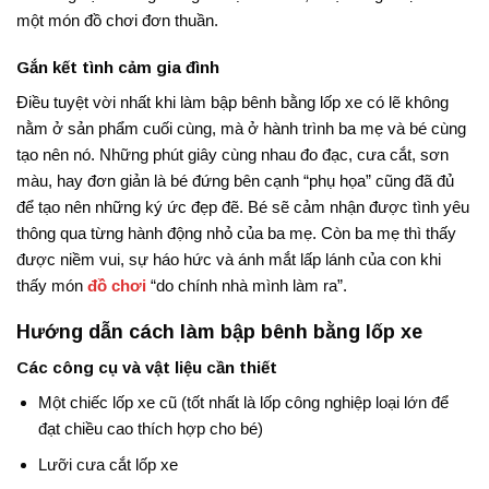
một món đồ chơi đơn thuần.
Gắn kết tình cảm gia đình
Điều tuyệt vời nhất khi làm bập bênh bằng lốp xe có lẽ không
nằm ở sản phẩm cuối cùng, mà ở hành trình ba mẹ và bé cùng
tạo nên nó. Những phút giây cùng nhau đo đạc, cưa cắt, sơn
màu, hay đơn giản là bé đứng bên cạnh “phụ họa” cũng đã đủ
để tạo nên những ký ức đẹp đẽ. Bé sẽ cảm nhận được tình yêu
thông qua từng hành động nhỏ của ba mẹ. Còn ba mẹ thì thấy
được niềm vui, sự háo hức và ánh mắt lấp lánh của con khi
thấy món
đồ chơi
“do chính nhà mình làm ra”.
Hướng dẫn cách làm bập bênh bằng lốp xe
Các công cụ và vật liệu cần thiết
Một chiếc lốp xe cũ (tốt nhất là lốp công nghiệp loại lớn để
đạt chiều cao thích hợp cho bé)
Lưỡi cưa cắt lốp xe