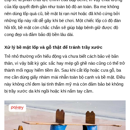
của lốp quyết định gần như toàn bộ độ an toàn. Ba mẹ không
nên dùng lốp quá cũ, bề mặt bị rạn nứt hoặc đã khô cứng bởi
những lốp này rất dễ gãy khi bé chơi. Một chiếc lốp có độ đàn
hồi tốt, bề mặt còn chắc chắn sẽ giúp bập bênh giữ được độ
cong đẹp và đảm bảo độ bền lâu dài.
Xử lý bề mặt lốp và gỗ thật để tránh trầy xước
Trẻ nhỏ thường vốn hiếu động và chưa biết cách bảo vệ bản
thân, vì vậy bất kỳ góc sắc hay mép gồ ghề nào cũng có thể trở
thành mối nguy hiểm tiềm ẩn. Sau khi cắt lốp hoặc cưa gỗ, ba
mẹ cần dùng giấy nhám mài nhẵn toàn bộ cạnh và bề mặt. Điều
này không chỉ đem lại tính thẩm mỹ mà còn đảm bảo bé không
bị trầy xước da khi ngồi hoặc khi nắm tay cầm.