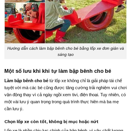
Hướng dẫn cách làm bập bênh cho bé bằng lốp xe đơn giản và
sáng tạo
Một số lưu khi khi tự làm bập bênh cho bé
Làm bập bênh cho bé
từ lốp xe không chỉ là giải pháp tái chế
tuyệt vời mà các bé cũng được tăng cường trải nghiệm vui chơi
vận động thay vì cả ngày ngồi xem tivi, điện thoại. Tuy nhiên, có
một vài lưu ý quan trọng trong quá trình thực hiên mà ba mẹ
cần lưu ý.
Chọn lốp xe còn tốt, không bị mục hoặc nứt
Lốp xe là phần chịu lực chính của bập bênh, vì vậy chất lượng