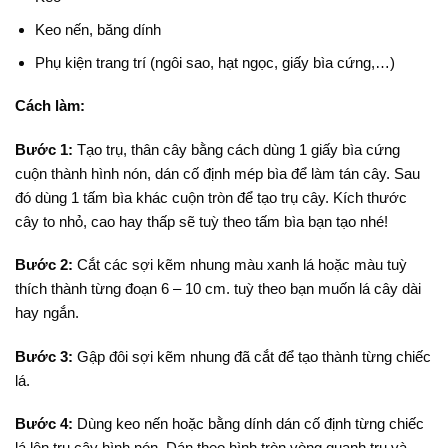
Keo nến, băng dính
Phụ kiện trang trí (ngôi sao, hạt ngọc, giấy bìa cứng,…)
Cách làm:
Bước 1:
Tạo trụ, thân cây bằng cách dùng 1 giấy bìa cứng
cuộn thành hình nón, dán cố định mép bìa để làm tán cây. Sau
đó dùng 1 tấm bìa khác cuộn tròn để tạo trụ cây. Kích thước
cây to nhỏ, cao hay thấp sẽ tuỳ theo tấm bìa bạn tạo nhé!
Bước 2:
Cắt các sợi kẽm nhung màu xanh lá hoặc màu tuỳ
thích thành từng đoạn 6 – 10 cm. tuỳ theo bạn muốn lá cây dài
hay ngắn.
Bước 3:
Gập đôi sợi kẽm nhung đã cắt để tạo thành từng chiếc
lá.
Bước 4:
Dùng keo nến hoặc bằng dính dán cố định từng chiếc
lá lên trụ cây hình nón. Dán theo hình tròn vòng quanh trụ và