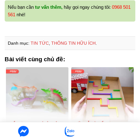
Nếu bạn cần
tư vấn thêm,
hãy gọi ngay chúng tôi:
0968 501
561
nhé!
Danh mục:
TIN TỨC
,
THÔNG TIN HỮU ÍCH
.
Bài viết cùng chủ đề:
[Giải đáp] Đồ chơi dạ
Hướng dẫn làm đồ chơi