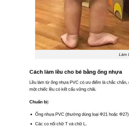
Làm l
Cách làm lều cho bé bằng ống nhựa
Lều làm từ ống nhựa PVC có ưu điểm là chắc chắn, dễ
một chiếc lều có kết cấu vững chãi.
Chuẩn bị:
Ống nhựa PVC (thường dùng loại Φ21 hoặc Φ27)
Các co nối chữ T và chữ L.