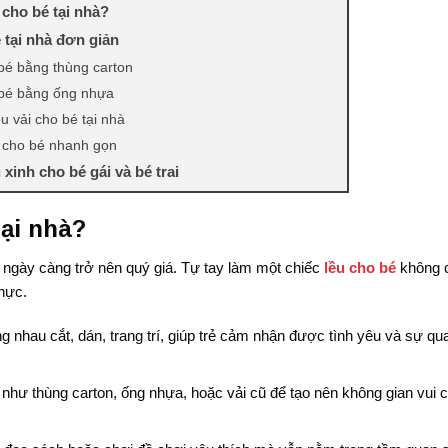
 cho bé tại nhà?
 tại nhà đơn giản
bé bằng thùng carton
 bé bằng ống nhựa
 vải cho bé tại nhà
 cho bé nhanh gọn
xinh cho bé gái và bé trai
é gái
tại nhà?
 trai
lều cho bé tại nhà
n ngày càng trở nên quý giá. Tự tay làm một chiếc
lều cho bé
không c
thực.
g nhau cắt, dán, trang trí, giúp trẻ cảm nhận được tình yêu và sự qu
 như thùng carton, ống nhựa, hoặc vải cũ để tạo nên không gian vui 