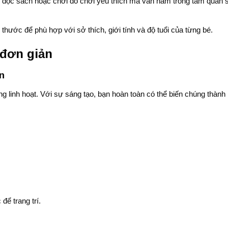
, đọc sách hoặc chơi đồ chơi yêu thích mà vẫn nằm trong tầm quan 
thước để phù hợp với sở thích, giới tính và độ tuổi của từng bé.
 đơn giản
n
ùng linh hoạt. Với sự sáng tạo, bạn hoàn toàn có thể biến chúng thành
ể trang trí.