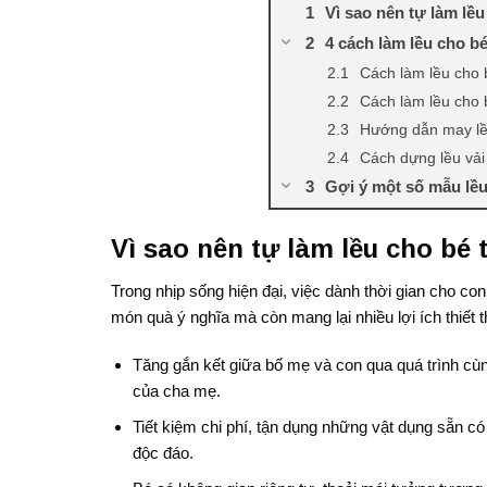
Vì sao nên tự làm lều
4 cách làm lều cho bé
Cách làm lều cho 
Cách làm lều cho
Hướng dẫn may lều
Cách dựng lều vải
Gợi ý một số mẫu lều 
Thiết kế lều cho b
Vì sao nên tự làm lều cho bé 
Thiết kế lều cho bé
Một số lưu ý khi làm 
Trong nhịp sống hiện đại, việc dành thời gian cho co
món quà ý nghĩa mà còn mang lại nhiều lợi ích thiết 
Tăng gắn kết giữa bố mẹ và con qua quá trình cùn
của cha mẹ.
Tiết kiệm chi phí, tận dụng những vật dụng sẵn có
độc đáo.