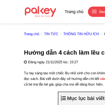
Skip
to
Trang chủ
Da
content
Trang chủ
/
TIN TỨC
/
THÔNG TIN HỮU ÍCH
/
H
Hướng dẫn 4 cách làm lều ch
Đăng ngày 21/11/2025 lúc: 15:27
Tự tay sáng tạo một chiếc lều nhỏ xinh cho con khôn
đọc sách. Bài viết dưới đây sẽ hướng dẫn chi tiết
cá
cả bé trai lẫn bé gái, giúp cha mẹ dễ dàng thực hiện.
Mục lục bài viết