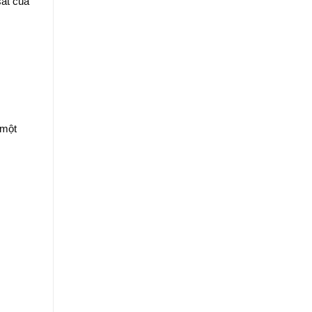
sát của
 một