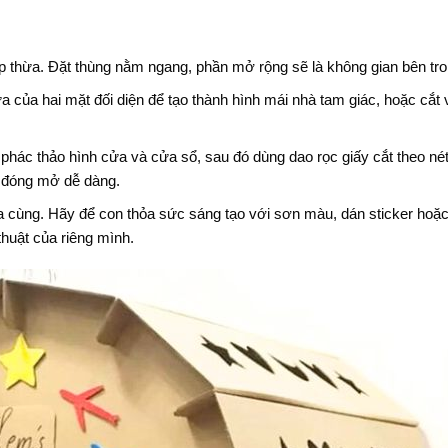
 thừa. Đặt thùng nằm ngang, phần mở rộng sẽ là không gian bên tro
ữa của hai mặt đối diện để tạo thành hình mái nhà tam giác, hoặc cắt v
phác thảo hình cửa và cửa sổ, sau đó dùng dao rọc giấy cắt theo nét
ể đóng mở dễ dàng.
ia cùng. Hãy để con thỏa sức sáng tạo với sơn màu, dán sticker hoặ
thuật của riêng mình.