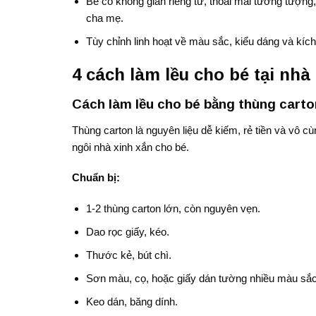
Bé có không gian riêng tư, thoải mái tưởng tượng
cha mẹ.
Tùy chỉnh linh hoạt về màu sắc, kiểu dáng và kích 
4 cách làm lều cho bé tại nhà
Cách làm lều cho bé bằng thùng carto
Thùng carton là nguyên liệu dễ kiếm, rẻ tiền và vô c
ngôi nhà xinh xắn cho bé.
Chuẩn bị:
1-2 thùng carton lớn, còn nguyên vẹn.
Dao rọc giấy, kéo.
Thước kẻ, bút chì.
Sơn màu, cọ, hoặc giấy dán tường nhiều màu sắc đ
Keo dán, băng dính.