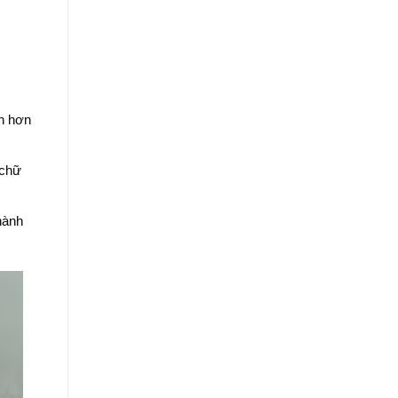
n hơn
 chữ
hành