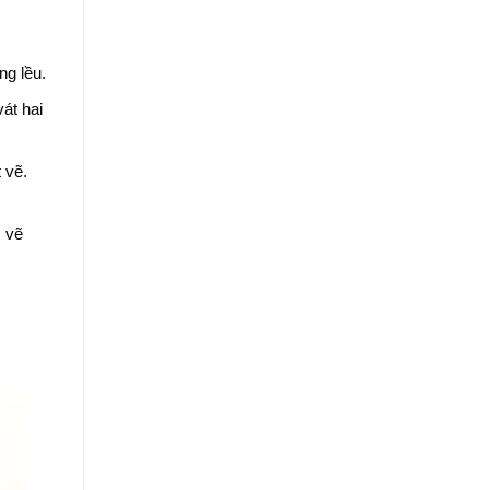
ng lều.
át hai
 vẽ.
c vẽ