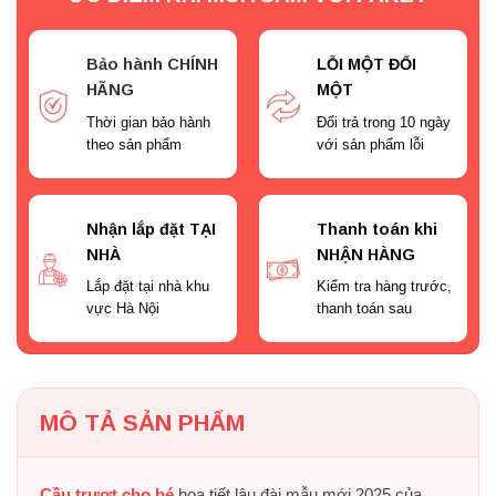
Bảo hành CHÍNH
LỖI MỘT ĐỔI
HÃNG
MỘT
Thời gian bảo hành
Đổi trả trong 10 ngày
theo sản phẩm
với sản phẩm lỗi
Nhận lắp đặt TẠI
Thanh toán khi
NHÀ
NHẬN HÀNG
Lắp đặt tại nhà khu
Kiểm tra hàng trước,
vực Hà Nội
thanh toán sau
MÔ TẢ SẢN PHẨM
Cầu trượt cho bé
họa tiết lâu đài mẫu mới 2025 của