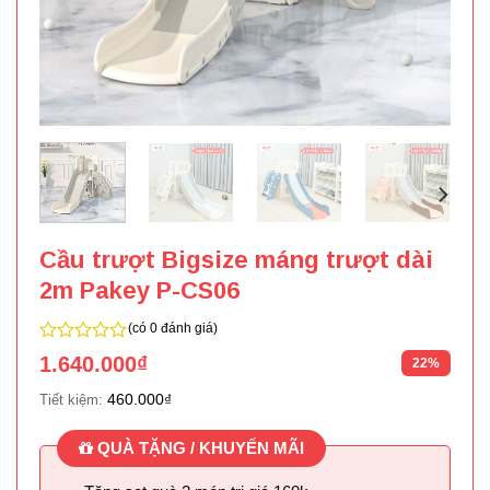
Cầu trượt Bigsize máng trượt dài
2m Pakey P-CS06
(có 0 đánh giá)
0
1.640.000
₫
22%
trên
5
460.000
₫
Tiết kiệm:
QUÀ TẶNG / KHUYẾN MÃI