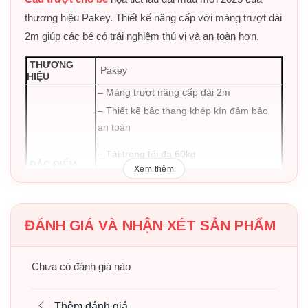
thương hiệu Pakey. Thiết kế nâng cấp với máng trượt dài
2m giúp các bé có trải nghiệm thú vị và an toàn hơn.
THƯƠNG
Pakey
HIỆU
– Máng trượt nâng cấp dài 2m
– Thiết kế bậc thang khép kín đảm bảo
an toàn
– Tải trọng tối đa 60kg
ĐẶC ĐIỂM
Xem thêm
– Có đế chống trượt ở dưới chân sản
phẩm
ĐÁNH GIÁ VÀ NHẬN XÉT SẢN PHẨM
– Gấp gọn tiện lợi
KÍCH THƯỚC
183*45*95 (cm)
Chưa có đánh giá nào
Nhựa nguyên sinh HDPE đạt chuẩn châu
CHẤT LIỆU
Âu
Trắng – ghi
Thêm đánh giá