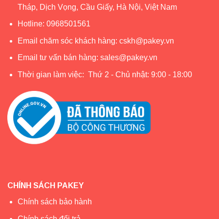
Tháp, Dịch Vọng, Cầu Giấy, Hà Nội, Việt Nam
– Viền, thành máng, các góc bo tròn tỉ mỉ, không có phần
thừa, không có các điểm sắc nhọn.
Hotline:
0968501561
Email chăm sóc khách hàng:
cskh@pakey.vn
– Thiết kế cầu thang khép kín kết hợp với họa tiết in nổi
chống trượt, đảm bảo an toàn cho bé khi di chuyển lên
Email tư vấn bán hàng:
sales@pakey.vn
xuống.
Thời gian làm việc: Thứ 2 - Chủ nhật: 9:00 - 18:00
CHÍNH SÁCH PAKEY
Chính sách bảo hành
Chính sách đổi trả