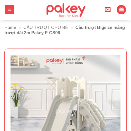
Skip
to
content
Home
»
CẦU TRƯỢT CHO BÉ
»
Cầu trượt Bigsize máng
trượt dài 2m Pakey P-CS06