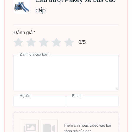
cấp
Thông tin sản phẩm
– Thương hiệu: Pakey Premium
Đánh giá
*
– Kích thước: 200 x 61,5 x 98 (cm)
0/5
– Kích thước máng trượt:
160cm x 38cm x 19cm
Đánh giá của bạn
– Chất liệu: Nhựa nguyên sinh HDPE
– Màu sắc: Trắng/ Xanh dương/ Xanh lá/ Hồng
– Họa tiết: Xe bus
Họ tên
Email
– Tải trọng: Tối đa 100kg
– Phụ kiện đi kèm: Bộ trò chơi bóng rổ
– Bảo hành: Trọn đời (ốc chốt)
Thêm ảnh hoặc video vào bài
đánh giá của bạn