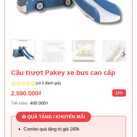
Cầu trượt Pakey xe bus cao cấp
(có 0 đánh giá)
0
2.590.000
₫
13%
trên
5
400.000
₫
Tiết kiệm:
QUÀ TẶNG / KHUYẾN MÃI
Combo quà tặng trị giá 160k