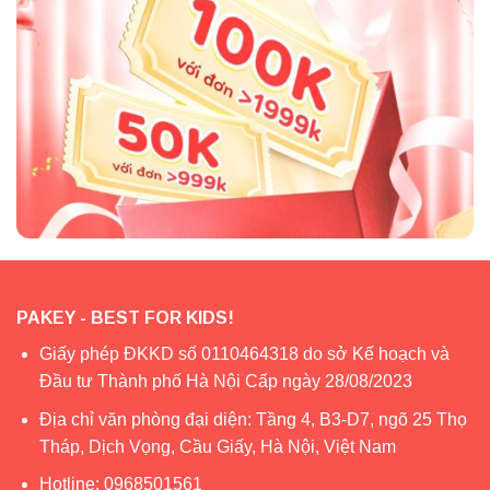
PAKEY - BEST FOR KIDS!
Giấy phép ĐKKD số 0110464318 do sở Kế hoạch và
Đầu tư Thành phố Hà Nội Cấp ngày 28/08/2023
Địa chỉ văn phòng đại diện: Tầng 4, B3-D7, ngõ 25 Thọ
Tháp, Dịch Vọng, Cầu Giấy, Hà Nội, Việt Nam
Hotline:
0968501561