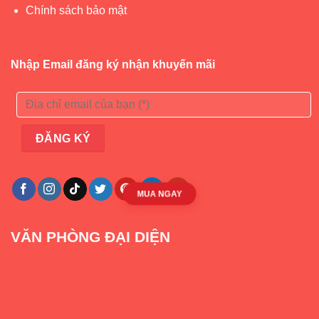
Chính sách bảo mật
Nhập Email đăng ký nhận khuyến mãi
Mô tả cầu trượt Pakey xe bus
– Tay vịn bo cong chắc chắn, bậc thang có in dập nổi
chống trơn trượt.
MUA NGAY
– Bộ
cầu trượt
đi kèm với trò chơi bóng rổ giúp bé tăng
cường phát triển thể chất và chiều cao toàn diện.
VĂN PHÒNG ĐẠI DIỆN
– Máng trượt dài 160cm, rộng 38cm, thành máng cao
19cm giúp bé trượt thoải mái mà vẫn đảm bảo an toàn.
– Chỗ chờ trượt rộng, khoang ô tô giúp bé có những trải