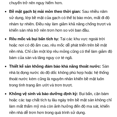
chuyển trở nên nguy hiểm hơn.
Bề mặt gạch bị mài mòn theo thời gian:
Sau nhiều năm
sử dụng, lớp bề mặt của gạch có thể bị bào mòn, mất đi độ
nhám tự nhiên. Điều này làm giảm khả năng chống trượt và
khiến sàn nhà trở nên trơn hơn so với ban đầu.
Rêu mốc và bụi bẩn tích tụ:
Tại các khu vực ngoài trời
hoặc nơi có độ ẩm cao, rêu mốc dễ phát triển trên bề mặt
nền nhà. Chỉ cần một lớp rêu mỏng cũng có thể làm giảm độ
bám của sàn và tăng nguy cơ té ngã.
Thiết kế sàn không đảm bảo khả năng thoát nước:
Sàn
nhà bị đọng nước do độ dốc không phù hợp hoặc hệ thống
thoát nước kém cũng là nguyên nhân khiến bề mặt luôn
trong tình trạng ẩm ướt và trơn trượt.
Không vệ sinh và bảo dưỡng định kỳ:
Bụi bẩn, cặn bám
hoặc các tạp chất tích tụ lâu ngày trên bề mặt sàn không chỉ
làm mất thẩm mỹ mà còn ảnh hưởng đến độ ma sát, khiến
nền nhà dễ trơn hơn trong quá trình sử dụng.