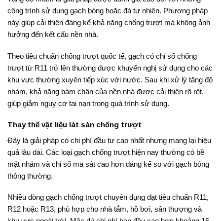
công trình sử dụng gạch bóng hoặc đá tự nhiên. Phương pháp
này giúp cải thiện đáng kể khả năng chống trượt mà không ảnh
hưởng đến kết cấu nền nhà.
Theo tiêu chuẩn chống trượt quốc tế, gạch có chỉ số chống
trượt từ R11 trở lên thường được khuyến nghị sử dụng cho các
khu vực thường xuyên tiếp xúc với nước. Sau khi xử lý tăng độ
nhám, khả năng bám chân của nền nhà được cải thiện rõ rệt,
giúp giảm nguy cơ tai nạn trong quá trình sử dụng.
Thay thế vật liệu lát sàn chống trượt
Đây là giải pháp có chi phí đầu tư cao nhất nhưng mang lại hiệu
quả lâu dài. Các loại gạch chống trượt hiện nay thường có bề
mặt nhám và chỉ số ma sát cao hơn đáng kể so với gạch bóng
thông thường.
Nhiều dòng gạch chống trượt chuyên dụng đạt tiêu chuẩn R11,
R12 hoặc R13, phù hợp cho nhà tắm, hồ bơi, sân thượng và
khu vực ngoài trời. Mặc dù chi phí ban đầu cao hơn khoảng 15