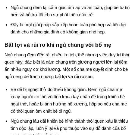
Ngủ chung đem lại cảm giác ấm áp và an toàn, giúp bé tự tin
hơn và hỗ trợ tốt cho sự phát triển của trẻ
.
Đây là một giải pháp sắp xếp hoàn toàn phù hợp và tiện lợi
dành cho những gia đình có không gian nhỏ hẹp.
Bất lợi và rủi ro khi ngủ chung với bố mẹ
Ngủ chung đem đến rất nhiều lợi ích, thế nhưng việc duy trì thói
quen này, đặc biệt là nằm chung trên giường người lớn lại tiềm
ẩn nhiều nguy cơ khó lường. Một số cha mẹ quyết định cho bé
ngủ riêng để tránh những bất lợi và rủi ro sau:
Bé dễ bị nghẹt thở do thiếu không gian
. Đêm ngủ cha mẹ
xoay người có thể vô tình khua tay chân đè trúng khiến bé
ngạt thở
, hoặc bị ảnh hưởng hệ xương, hộp sọ nếu cha mẹ
có thói quen ôm chặt bé đi ngủ
.
Ngủ chung lâu dài khiến bé hình thành thói quen xấu là thiếu
tính độc lập, luôn ỷ lại và phụ thuộc vào sự dỗ dành của bố