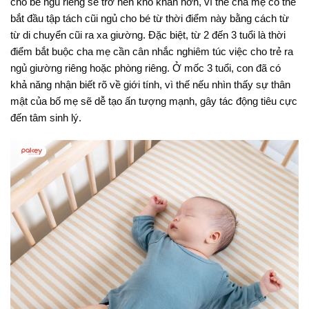
cho bé ngủ riêng sẽ trở nên khó khăn hơn, vì thế cha mẹ có thể
bắt đầu tập tách cũi ngủ cho bé từ thời điểm này bằng cách từ
từ di chuyển cũi ra xa giường
. Đặc biệt, từ 2 đến 3 tuổi là thời
điểm bắt buộc cha mẹ cần cân nhắc nghiêm túc việc cho trẻ ra
ngủ giường riêng hoặc phòng riêng. Ở mốc 3 tuổi, con đã có
khả năng nhận biết rõ về giới tính, vì thế nếu nhìn thấy sự thân
mật của bố mẹ sẽ dễ tạo ấn tượng mạnh, gây tác động tiêu cực
đến tâm sinh lý.