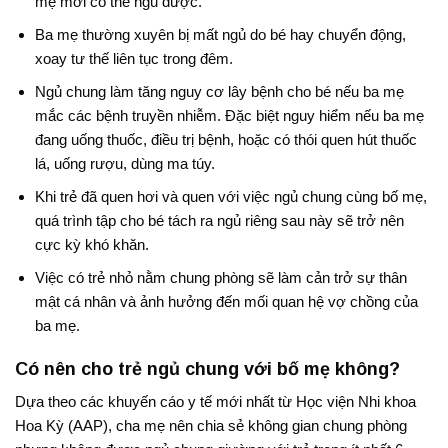
mẹ mới có thể ngủ được
.
Ba mẹ thường xuyên bị mất ngủ do bé hay chuyển động,
xoay tư thế liên tục trong đêm
.
Ngủ chung làm tăng nguy cơ lây bệnh cho bé nếu ba mẹ
mắc các bệnh truyền nhiễm
. Đặc biệt nguy hiểm nếu ba mẹ
đang uống thuốc, điều trị bệnh, hoặc có thói quen hút thuốc
lá, uống rượu, dùng ma túy
.
Khi trẻ đã quen hơi và quen với việc ngủ chung cùng bố mẹ,
quá trình tập cho bé tách ra ngủ riêng sau này sẽ trở nên
cực kỳ khó khăn
.
Việc có trẻ nhỏ nằm chung phòng sẽ làm cản trở sự thân
mật cá nhân và ảnh hưởng đến mối quan hệ vợ chồng của
ba mẹ.
Có nên cho trẻ ngủ chung với bố mẹ không?
Dựa theo các khuyến cáo y tế mới nhất từ Học viện Nhi khoa
Hoa Kỳ (AAP), cha mẹ nên chia sẻ không gian chung phòng