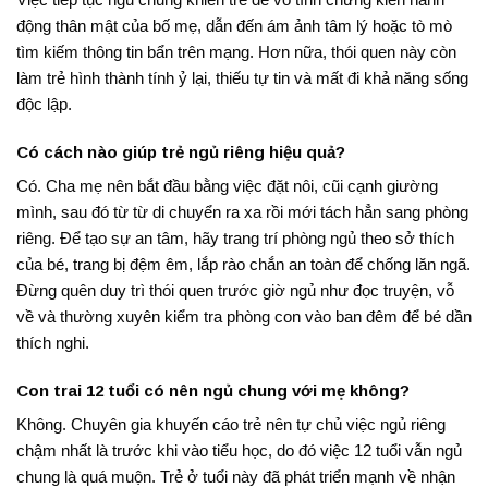
động thân mật của bố mẹ, dẫn đến ám ảnh tâm lý hoặc tò mò
tìm kiếm thông tin bẩn trên mạng
. Hơn nữa, thói quen này còn
làm trẻ hình thành tính ỷ lại, thiếu tự tin và mất đi khả năng sống
độc lập.
Có cách nào giúp trẻ ngủ riêng hiệu quả?
Có. Cha mẹ nên bắt đầu bằng việc đặt nôi, cũi cạnh giường
mình, sau đó từ từ di chuyển ra xa rồi mới tách hẳn sang phòng
riêng
. Để tạo sự an tâm, hãy trang trí phòng ngủ theo sở thích
của bé, trang bị đệm êm, lắp rào chắn an toàn để chống lăn ngã
.
Đừng quên duy trì thói quen trước giờ ngủ như đọc truyện, vỗ
về và thường xuyên kiểm tra phòng con vào ban đêm để bé dần
thích nghi.
Con trai 12 tuổi có nên ngủ chung với mẹ không?
Không. Chuyên gia khuyến cáo trẻ nên tự chủ việc ngủ riêng
chậm nhất là trước khi vào tiểu học, do đó việc 12 tuổi vẫn ngủ
chung là quá muộn
. Trẻ ở tuổi này đã phát triển mạnh về nhận