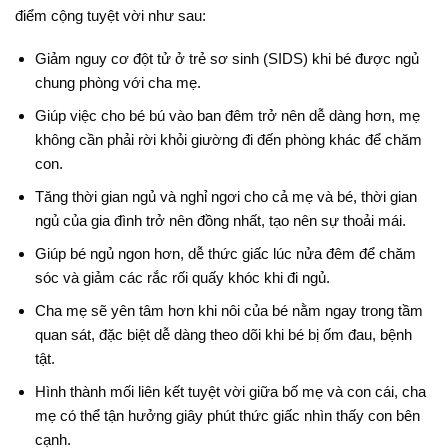
điểm cộng tuyệt vời như sau:
Giảm nguy cơ đột tử ở trẻ sơ sinh (SIDS) khi bé được ngủ
chung phòng với cha mẹ
.
Giúp việc cho bé bú vào ban đêm trở nên dễ dàng hơn, mẹ
không cần phải rời khỏi giường đi đến phòng khác để chăm
con
.
Tăng thời gian ngủ và nghỉ ngơi cho cả mẹ và bé, thời gian
ngủ của gia đình trở nên đồng nhất, tạo nên sự thoải mái
.
Giúp bé ngủ ngon hơn, dễ thức giấc lúc nửa đêm để chăm
sóc và giảm các rắc rối quấy khóc khi đi ngủ
.
Cha mẹ sẽ yên tâm hơn khi nôi của bé nằm ngay trong tầm
quan sát, đặc biệt dễ dàng theo dõi khi bé bị ốm đau, bệnh
tật
.
Hình thành mối liên kết tuyệt vời giữa bố mẹ và con cái, cha
mẹ có thể tận hưởng giây phút thức giấc nhìn thấy con bên
cạnh
.