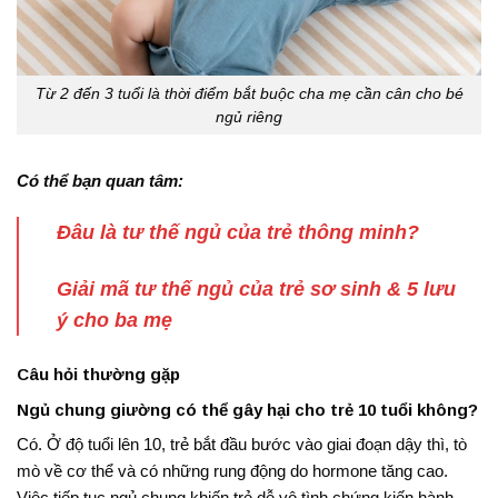
Từ 2 đến 3 tuổi là thời điểm bắt buộc cha mẹ cần cân cho bé
ngủ riêng
Có thể bạn quan tâm:
Đâu là tư thế ngủ của trẻ thông minh?
Giải mã tư thế ngủ của trẻ sơ sinh & 5 lưu
ý cho ba mẹ
Câu hỏi thường gặp
Ngủ chung giường có thể gây hại cho trẻ 10 tuổi không?
Có.
Ở độ tuổi lên 10, trẻ bắt đầu bước vào giai đoạn dậy thì, tò
mò về cơ thể và có những rung động do hormone tăng cao
.
Việc tiếp tục ngủ chung khiến trẻ dễ vô tình chứng kiến hành