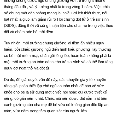
nhưng không được ngủ chung giường với trẻ trong ít nhất 6
tháng đầu đời, và lý tưởng nhất là trong vòng 1 năm
. Việc chia
sẻ chung một căn phòng mang lại nhiều lợi ích thiết thực, nổi
bật nhất là giúp làm giảm rủi ro Hội chứng đột tử ở trẻ sơ sinh
(SIDS), đồng thời vô cùng thuận tiện cho cha mẹ trong việc theo
dõi và chăm sóc bé mỗi đêm
.
Tuy nhiên, môi trường chung giường lại tiềm ẩn nhiều nguy
hiểm, bởi chiếc giường ngủ điển hình kiểu phương Tây thường
có bề mặt mềm mại, chăn gối lỏng lẻo, hoàn toàn không phải là
một môi trường an toàn dành cho trẻ sơ sinh và có thể làm tăng
nguy cơ ngạt thở và đột tử
.
Do đó, để giải quyết vấn đề này, các chuyên gia y tế khuyên
rằng giải pháp thiết lập chỗ ngủ an toàn nhất để bảo vệ sức
khỏe cho bé là sử dụng một chiếc nôi hoặc cũi được thiết kế
riêng, có gắn nệm chặt
. Chiếc nôi nên được đặt nằm sát bên
cạnh giường của cha mẹ để bé vừa có không gian độc lập an
toàn, vừa nằm trong tầm quan sát của người lớn
.