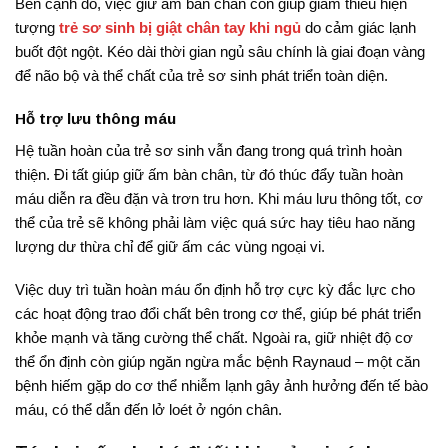
Bên cạnh đó, việc giữ ấm bàn chân còn giúp giảm thiểu hiện
tượng
trẻ sơ sinh bị giật chân tay khi ngủ
do cảm giác lạnh
buốt đột ngột
. Kéo dài thời gian ngủ sâu chính là giai đoạn vàng
để não bộ và thể chất của trẻ sơ sinh phát triển toàn diện.
Hỗ trợ lưu thông máu
Hệ tuần hoàn của trẻ sơ sinh vẫn đang trong quá trình hoàn
thiện. Đi tất giúp giữ ấm bàn chân, từ đó thúc đẩy tuần hoàn
máu diễn ra đều đặn và trơn tru hơn
. Khi máu lưu thông tốt, cơ
thể của trẻ sẽ không phải làm việc quá sức hay tiêu hao năng
lượng dư thừa chỉ để giữ ấm các vùng ngoại vi
.
Việc duy trì tuần hoàn máu ổn định hỗ trợ cực kỳ đắc lực cho
các hoạt động trao đổi chất bên trong cơ thể, giúp bé phát triển
khỏe mạnh và tăng cường thể chất
. Ngoài ra, giữ nhiệt độ cơ
thể ổn định còn giúp ngăn ngừa mắc bệnh Raynaud – một căn
bệnh hiếm gặp do cơ thể nhiễm lạnh gây ảnh hưởng đến tế bào
máu, có thể dẫn đến lở loét ở ngón chân.