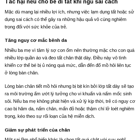
Tác hại nếu cho bé đi tất khi ngủ sai cách
Mặc dù mang lại nhiều lợi ích, nhưng việc lạm dụng tất hoặc sử
dụng sai cách có thể gây ra những hậu quả vô cùng nghiêm
trọng đối với sức khỏe của trẻ.
Tăng nguy cơ mắc bênh da
Nhiều ba mẹ vì tâm lý sợ con ốm nên thường mặc cho con quá
nhiều lớp quần áo và đeo tất chân thật dày
. Điều này vô tình
khiến cơ thể bé bị ủ nóng quá mức, dẫn đến đổ mồ hôi liên tục
ở lòng bàn chân
.
Lòng bàn chân tiết mồ hôi nhưng bị bịt kín bởi lớp tất dày sẽ tạo
ra môi trường ẩm ướt lý tưởng cho vi khuẩn và nấm mốc sinh
sôi
. Nếu ba mẹ không phát hiện và xử lý kịp thời, trẻ có nguy cơ
cao bị hăm da, nấm chân, mẩn đỏ hoặc thậm chí lở loét nghiêm
trọng, kéo theo sự rối loạn của hệ miễn dịch.
Giảm sự phát triển của chân
Một sai lầm phổ biến khác là chọn tất quá chật với suy nghĩ