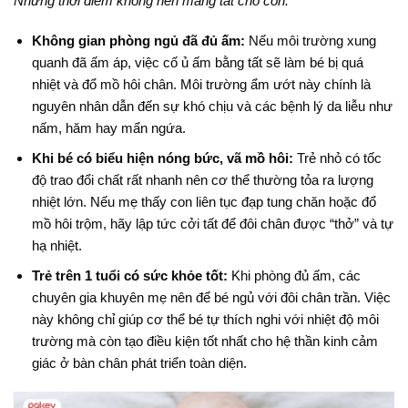
Những thời điểm không nên mang tất cho con:
Không gian phòng ngủ đã đủ ấm:
Nếu môi trường xung
quanh đã ấm áp, việc cố ủ ấm bằng tất sẽ làm bé bị quá
nhiệt và đổ mồ hôi chân
. Môi trường ẩm ướt này chính là
nguyên nhân dẫn đến sự khó chịu và các bệnh lý da liễu như
nấm, hăm hay mẩn ngứa
.
Khi bé có biểu hiện nóng bức, vã mồ hôi:
Trẻ nhỏ có tốc
độ trao đổi chất rất nhanh nên cơ thể thường tỏa ra lượng
nhiệt lớn
. Nếu mẹ thấy con liên tục đạp tung chăn hoặc đổ
mồ hôi trộm, hãy lập tức cởi tất để đôi chân được “thở” và tự
hạ nhiệt
.
Trẻ trên 1 tuổi có sức khỏe tốt:
Khi phòng đủ ấm, các
chuyên gia khuyên mẹ nên để bé ngủ với đôi chân trần. Việc
này không chỉ giúp cơ thể bé tự thích nghi với nhiệt độ môi
trường mà còn tạo điều kiện tốt nhất cho hệ thần kinh cảm
giác ở bàn chân phát triển toàn diện.