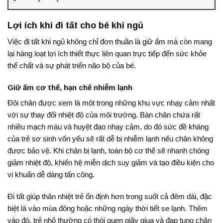
Lợi ích khi đi tất cho bé khi ngủ
Việc đi tất khi ngủ không chỉ đơn thuần là giữ ấm mà còn mang
lại hàng loạt lợi ích thiết thực liên quan trực tiếp đến sức khỏe
thể chất và sự phát triển não bộ của bé.
Giữ ấm cơ thể, hạn chế nhiễm lạnh
Đôi chân được xem là một trong những khu vực nhạy cảm nhất
với sự thay đổi nhiệt độ của môi trường
. Bàn chân chứa rất
nhiều mạch máu và huyệt đạo nhạy cảm, do đó sức đề kháng
của trẻ sơ sinh vốn yếu sẽ rất dễ bị nhiễm lạnh nếu chân không
được bảo vệ
. Khi chân bị lạnh, toàn bộ cơ thể sẽ nhanh chóng
giảm nhiệt độ, khiến hệ miễn dịch suy giảm và tạo điều kiện cho
vi khuẩn dễ dàng tấn công
.
Đi tất giúp thân nhiệt trẻ ổn định hơn trong suốt cả đêm dài, đặc
biệt là vào mùa đông hoặc những ngày thời tiết se lạnh
. Thêm
vào đó, trẻ nhỏ thường có thói quen giãy giụa và đạp tung chăn