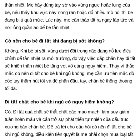
thân nhiệt. Mẹ hãy dùng tay sờ vào vùng ngực hoặc lưng của
bé, nếu thấy khu vực này nóng ran hoặc đổ nhiều mồ hôi thì bé
đang bị ủ quá mức
. Lúc này, mẹ cần tháo tất ra ngay lập tức và
nới lỏng quần áo để bé tản nhiệt.
Có nên cho bé đi tất khi đang bị sốt không?
Không. Khi bé bị sốt, vùng dưới đồi trong não đang nỗ lực điều
chỉnh để tản nhiệt ra môi trường, do vậy việc đắp chăn hay đi tất
sẽ khiến thân nhiệt bé tăng vọt vô cùng nguy hiểm
. Thay vì thắc
mắc
có nên đi tất cho bé khi ngủ không
, mẹ cần ưu tiên mặc đồ
cộc tay thấm hút tốt và để phần đầu, tay, chân bé thông thoáng
tối đa.
Đi tất chật cho bé khi ngủ có nguy hiểm không?
Có.
Đi tất quá chật sẽ thắt chặt các mao mạch, làm suy giảm
tuần hoàn máu và cản trở sự phát triển tự nhiên của cấu trúc
xương bàn chân bé
. Để trả lời cho câu hỏi
có nên đi tất cho bé
khi ngủ không
, điều kiện tiên quyết là mẹ phải chọn mua loại tất