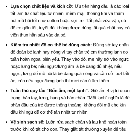
Lựa chọn chất liệu và kích cỡ:
Ưu tiên hàng đầu là các loại
tất làm từ chất liệu tự nhiên, mềm mại, thoáng khí và thấm
hút mồ hôi tốt như cotton hoặc sợi tre
. Tất phải vừa vặn, có
độ co giãn tốt, tuyệt đối không được dùng tất quá chật hay có
viền thun hằn sâu vào da bé
.
Kiểm tra nhiệt độ cơ thể bé đúng cách:
Đừng sờ tay chân
để đoán bé lạnh hay nóng vì tay chân trẻ em thường lạnh do
tuần hoàn ngoại biên yếu
. Thay vào đó, mẹ hãy sờ vào ngực
hoặc lưng bé; nếu ngực/lưng ấm là bé đang đủ nhiệt, nếu
ngực, lưng đổ mồ hôi là bé đang quá nóng và cần cởi bớt tất/
áo, còn nếu ngực/lưng lạnh thì mới cần ủ ấm thêm
.
Tuân thủ quy tắc “Bốn ấm, một lạnh”:
Giữ ấm 4 vị trí quan
trọng, bàn tay, lưng, bụng và bàn chân
. “Một lạnh” nghĩa là để
phần đầu của trẻ được thông thoáng, không đội mũ che kín
đầu khi ngủ để cơ thể tản nhiệt tự nhiên
.
Vệ sinh sạch sẽ:
Luôn rửa sạch chân và lau khô hoàn toàn
trước khi xỏ tất cho con. Thay giặt tất thường xuyên để tiêu