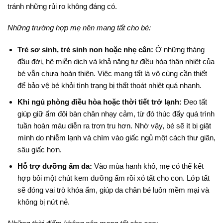
tránh những rủi ro không đáng có.
Những trường hợp mẹ nên mang tất cho bé:
Trẻ sơ sinh, trẻ sinh non hoặc nhẹ cân:
Ở những tháng
đầu đời, hệ miễn dịch và khả năng tự điều hòa thân nhiệt của
bé vẫn chưa hoàn thiện. Việc mang tất là vô cùng cần thiết
để bảo vệ bé khỏi tình trạng bị thất thoát nhiệt quá nhanh.
Khi ngủ phòng điều hòa hoặc thời tiết trở lạnh:
Đeo tất
giúp giữ ấm đôi bàn chân nhạy cảm, từ đó thúc đẩy quá trình
tuần hoàn máu diễn ra trơn tru hơn
. Nhờ vậy, bé sẽ ít bị giật
mình do nhiễm lạnh và chìm vào giấc ngủ một cách thư giãn,
sâu giấc hơn
.
Hỗ trợ dưỡng ẩm da:
Vào mùa hanh khô, mẹ có thể kết
hợp bôi một chút kem dưỡng ẩm rồi xỏ tất cho con. Lớp tất
sẽ đóng vai trò khóa ẩm, giúp da chân bé luôn mềm mại và
không bị nứt nẻ
.