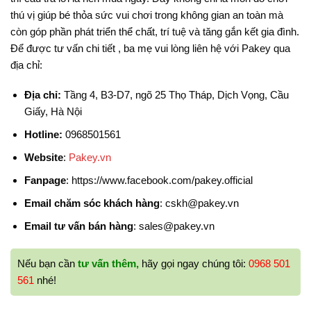
thú vị giúp bé thỏa sức vui chơi trong không gian an toàn mà
còn góp phần phát triển thể chất, trí tuệ và tăng gắn kết gia đình.
Để được tư vấn chi tiết , ba mẹ vui lòng liên hệ với Pakey qua
địa chỉ:
Địa chỉ:
Tầng 4, B3-D7, ngõ 25 Thọ Tháp, Dịch Vọng, Cầu
Giấy, Hà Nội
Hotline:
0968501561
Website
:
Pakey.vn
Fanpage
: https://www.facebook.com/pakey.official
Email chăm sóc khách hàng
: cskh@pakey.vn
Email tư vấn bán hàng
: sales@pakey.vn
Nếu bạn cần
tư vấn thêm,
hãy gọi ngay chúng tôi:
0968 501
561
nhé!