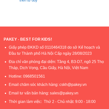
triển tư duy
PAKEY - BEST FOR KIDS!
Giấy phép ĐKKD số 0110464318 do sở Kế hoạch và
Đầu tư Thành phố Hà Nội Cấp ngày 28/08/2023
Địa chỉ văn phòng đại diện: Tầng 4, B3-D7, ngõ 25 Thọ
Tháp, Dịch Vọng, Cầu Giấy, Hà Nội, Việt Nam
Hotline:
0968501561
Email chăm sóc khách hàng:
cskh@pakey.vn
Email tư vấn bán hàng:
sales@pakey.vn
Thời gian làm việc: Thứ 2 - Chủ nhật: 9:00 - 18:00