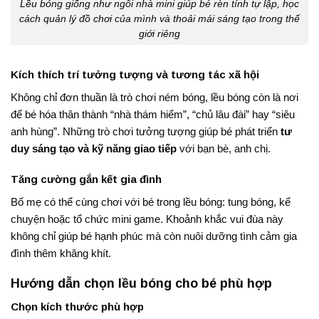
Lều bóng giống như ngôi nhà mini giúp bé rèn tính tự lập, học
cách quản lý đồ chơi của mình và thoải mái sáng tạo trong thế
giới riêng
Kích thích trí tưởng tượng và tương tác xã hội
Không chỉ đơn thuần là trò chơi ném bóng, lều bóng còn là nơi
để bé hóa thân thành “nhà thám hiểm”, “chủ lâu đài” hay “siêu
anh hùng”. Những trò chơi tưởng tượng giúp bé phát triển
tư
duy sáng tạo và kỹ năng giao tiếp
với bạn bè, anh chị.
Tăng cường gắn kết gia đình
Bố mẹ có thể cùng chơi với bé trong lều bóng: tung bóng, kể
chuyện hoặc tổ chức mini game. Khoảnh khắc vui đùa này
không chỉ giúp bé hạnh phúc mà còn nuôi dưỡng tình cảm gia
đình thêm khăng khít.
Hướng dẫn chọn lều bóng cho bé phù hợp
Chọn kích thước phù hợp