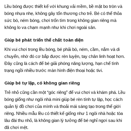
Lều bóng được thiết kế với khung vải mềm, bề mặt bo tròn và
bóng nhựa nhẹ, không gây tổn thương cho trẻ. Bé có thể thỏa
sức bò, ném bóng, chơi trốn tìm trong không gian riêng mà
không lo va chạm mạnh như khi chơi ngoài sân.
Giúp bé phát triển thể chất toàn diện
Khi vui chơi trong lều bóng, bé phải bò, ném, cầm, nắm và di
chuyển, nhờ đó cơ bắp được rèn luyện, tay chân linh hoạt hơn.
Đây cũng là cách để bé giải phóng năng lượng, hạn chế tình
trạng ngồi nhiều trước màn hình điện thoại hoặc tivi.
Giúp bé tự lập, có không gian riêng
Trẻ nhỏ cũng cần một “góc riêng” để vui chơi và khám phá. Lều
bóng giống như ngôi nhà mini giúp bé rèn tính tự lập, học cách
quản lý đồ chơi của mình và thoải mái sáng tạo trong thế giới
riêng. Nhiều mẫu lều có thiết kế giống như 1 ngôi nhà hoặc tòa
lâu đài thu nhỏ, là không gian lý tưởng để bé nghỉ ngơi sau khi
đã chơi mệt.