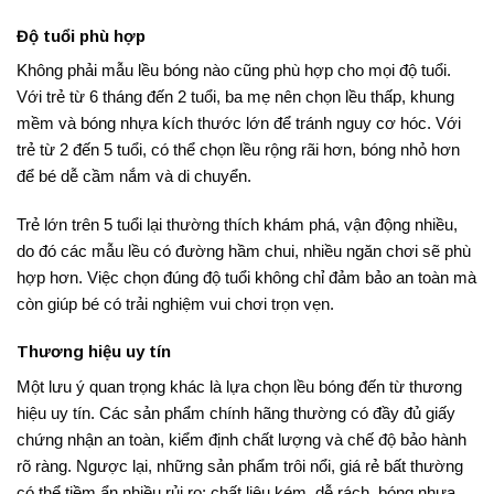
Độ tuổi phù hợp
Không phải mẫu lều bóng nào cũng phù hợp cho mọi độ tuổi.
Với trẻ từ 6 tháng đến 2 tuổi, ba mẹ nên chọn lều thấp, khung
mềm và bóng nhựa kích thước lớn để tránh nguy cơ hóc. Với
trẻ từ 2 đến 5 tuổi, có thể chọn lều rộng rãi hơn, bóng nhỏ hơn
để bé dễ cầm nắm và di chuyển.
Trẻ lớn trên 5 tuổi lại thường thích khám phá, vận động nhiều,
do đó các mẫu lều có đường hầm chui, nhiều ngăn chơi sẽ phù
hợp hơn. Việc chọn đúng độ tuổi không chỉ đảm bảo an toàn mà
còn giúp bé có trải nghiệm vui chơi trọn vẹn.
Thương hiệu uy tín
Một lưu ý quan trọng khác là lựa chọn lều bóng đến từ thương
hiệu uy tín. Các sản phẩm chính hãng thường có đầy đủ giấy
chứng nhận an toàn, kiểm định chất lượng và chế độ bảo hành
rõ ràng. Ngược lại, những sản phẩm trôi nổi, giá rẻ bất thường
có thể tiềm ẩn nhiều rủi ro: chất liệu kém, dễ rách, bóng nhựa