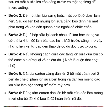
sau có mặt bước lên còn đằng trước có mặt nghiêng để
trước xuống.
Bước 2
: Đề một tấm bìa cứng hoặc mút bự lót ở dưới làm
nền. Sau đó liên kết những lon sữa bằng keo dính hai mặt
phía trong và keo dán quanh phía ngoài để chắc chắn.
Bước 3
: Đặt 2 hộp sữa lại cành nhau để làm bậc thang và
cứ thế là 4 lon để làm bậc cao hơn. Mặt trước cũng như vậy
nhưng liên kết từ cao đến thấp để có độ dốc trượt xuống.
Bước 4
: Nếu khoảng cách giữa các tầng lon sữa quá lớn có
thể cuộc bìa cứng lại và chiêm dô. ( Nhớ là cuộn thật chặt
nhé)
Bước 5
: Cắt bìa carton cứng dán lên 2 bề mặt của trượt 2
bên để che đi phần lon sữa bên trong và dán lên miệng các
lon sữa làm bậc thang để thẩm mỹ hơn.
Bước 6
: Dùng tấm carton dán lên bề mặt của dốc làm máng
trượt cho bé để khô keo là đã hoàn thiện rồi đó.