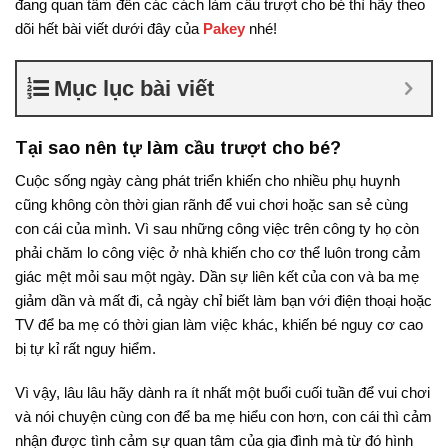
đang quan tâm đến các cách làm cầu trượt cho bé thì hãy theo
dõi hết bài viết dưới đây của
Pakey
nhé!
Mục lục bài viết
Tại sao nên tự làm cầu trượt cho bé?
Cuộc sống ngày càng phát triển khiến cho nhiều phụ huynh
cũng không còn thời gian rãnh để vui chơi hoặc san sẻ cùng
con cái của mình. Vì sau những công việc trên công ty họ còn
phải chăm lo công việc ở nhà khiến cho cơ thể luôn trong cảm
giác mệt mỏi sau một ngày. Dần sự liên kết của con và ba mẹ
giảm dần và mất đi, cả ngày chỉ biết làm bạn với điện thoại hoặc
TV để ba mẹ có thời gian làm việc khác, khiến bé nguy cơ cao
bị tự kỉ rất nguy hiểm.
Vì vậy, lâu lâu hãy dành ra ít nhất một buổi cuối tuần để vui chơi
và nói chuyện cùng con để ba mẹ hiểu con hơn, con cái thì cảm
nhận được tình cảm sự quan tâm của gia đình mà từ đó hình