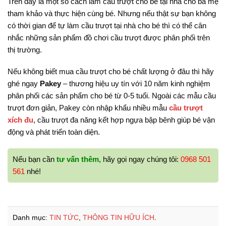
Trên đây là một số cách làm cầu trượt cho bé tại nhà cho ba mẹ
tham khảo và thực hiện cùng bé. Nhưng nếu thật sự bạn không
có thời gian để tự làm cầu trượt tại nhà cho bé thì có thể cân
nhắc những sản phẩm đồ chơi cầu trượt được phân phối trên
thị trường.
Nếu không biết mua cầu trượt cho bé chất lượng ở đâu thì hãy
ghé ngay
Pakey
– thương hiệu uy tín với 10 năm kinh nghiệm
phân phối các sản phẩm cho bé từ 0-5 tuổi. Ngoài các mẫu cầu
trượt đơn giản, Pakey còn nhập khẩu nhiều mẫu
cầu trượt
xích đu
, cầu trượt đa năng kết hợp ngựa bập bênh giúp bé vận
động và phát triển toàn diện.
Nếu bạn cần
tư vấn thêm,
hãy gọi ngay chúng tôi:
0968 501
561
nhé!
Danh mục:
TIN TỨC
,
THÔNG TIN HỮU ÍCH
.