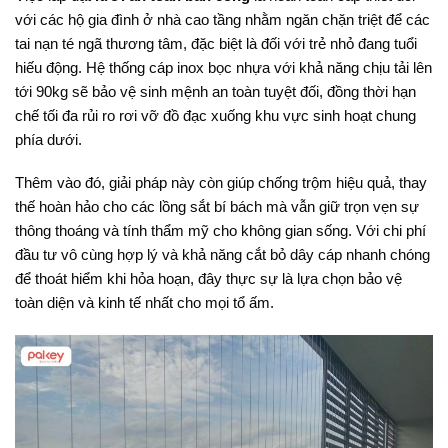
với các hộ gia đình ở nhà cao tầng nhằm ngăn chặn triệt để các
tai nạn té ngã thương tâm, đặc biệt là đối với trẻ nhỏ đang tuổi
hiếu động
. Hệ thống cáp inox bọc nhựa với khả năng chịu tải lên
tới 90kg sẽ bảo vệ sinh mệnh an toàn tuyệt đối, đồng thời hạn
chế tối đa rủi ro rơi vỡ đồ đạc xuống khu vực sinh hoạt chung
phía dưới
.
Thêm vào đó, giải pháp này còn giúp chống trộm hiệu quả, thay
thế hoàn hảo cho các lồng sắt bí bách mà vẫn giữ trọn vẹn sự
thông thoáng và tính thẩm mỹ cho không gian sống
. Với chi phí
đầu tư vô cùng hợp lý và khả năng cắt bỏ dây cáp nhanh chóng
để thoát hiểm khi hỏa hoạn, đây thực sự là lựa chọn bảo vệ
toàn diện và kinh tế nhất cho mọi tổ ấm.