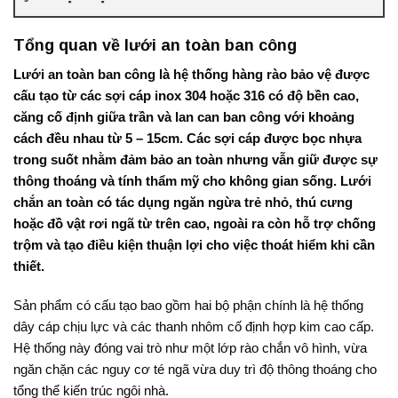
Tổng quan về lưới an toàn ban công
Lưới an toàn ban công là hệ thống hàng rào bảo vệ được
cấu tạo từ các sợi cáp inox 304 hoặc 316 có độ bền cao,
căng cố định giữa trần và lan can ban công với khoảng
cách đều nhau từ 5 – 15cm. Các sợi cáp được bọc nhựa
trong suốt nhằm đảm bảo an toàn nhưng vẫn giữ được sự
thông thoáng và tính thẩm mỹ cho không gian sống. Lưới
chắn an toàn có tác dụng ngăn ngừa trẻ nhỏ, thú cưng
hoặc đồ vật rơi ngã từ trên cao, ngoài ra còn hỗ trợ chống
trộm và tạo điều kiện thuận lợi cho việc thoát hiểm khi cần
thiết.
Sản phẩm có cấu tạo bao gồm hai bộ phận chính là hệ thống
dây cáp chịu lực và các thanh nhôm cố định hợp kim cao cấp
.
Hệ thống này đóng vai trò như một lớp rào chắn vô hình, vừa
ngăn chặn các nguy cơ té ngã vừa duy trì độ thông thoáng cho
tổng thể kiến trúc ngôi nhà.