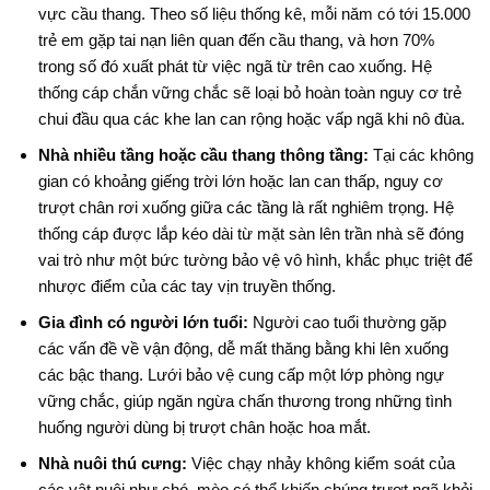
vực cầu thang
. Theo số liệu thống kê, mỗi năm có tới 15.000
trẻ em gặp tai nạn liên quan đến cầu thang, và hơn 70%
trong số đó xuất phát từ việc ngã từ trên cao xuống
. Hệ
thống cáp chắn vững chắc sẽ loại bỏ hoàn toàn nguy cơ trẻ
chui đầu qua các khe lan can rộng hoặc vấp ngã khi nô đùa.
Nhà nhiều tầng hoặc cầu thang thông tầng:
Tại các không
gian có khoảng giếng trời lớn hoặc lan can thấp, nguy cơ
trượt chân rơi xuống giữa các tầng là rất nghiêm trọng
. Hệ
thống cáp được lắp kéo dài từ mặt sàn lên trần nhà sẽ đóng
vai trò như một bức tường bảo vệ vô hình, khắc phục triệt để
nhược điểm của các tay vịn truyền thống.
Gia đình có người lớn tuổi:
Người cao tuổi thường gặp
các vấn đề về vận động, dễ mất thăng bằng khi lên xuống
các bậc thang
. Lưới bảo vệ cung cấp một lớp phòng ngự
vững chắc, giúp ngăn ngừa chấn thương trong những tình
huống người dùng bị trượt chân hoặc hoa mắt.
Nhà nuôi thú cưng:
Việc chạy nhảy không kiểm soát của
các vật nuôi như chó, mèo có thể khiến chúng trượt ngã khỏi