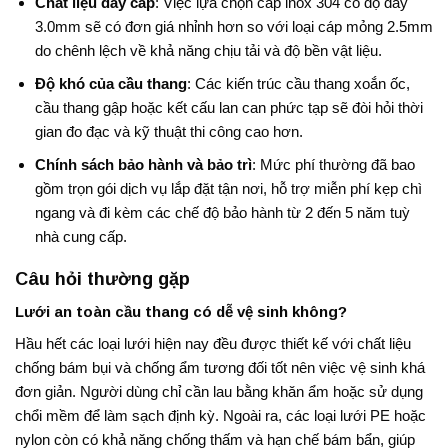
Chất liệu dây cáp
: Việc lựa chọn cáp inox 304 có độ dày
3.0mm sẽ có đơn giá nhỉnh hơn so với loại cáp mỏng 2.5mm
do chênh lệch về khả năng chịu tải và độ bền vật liệu
.
Độ khó của cầu thang
: Các kiến trúc cầu thang xoắn ốc,
cầu thang gập hoặc kết cấu lan can phức tạp sẽ đòi hỏi thời
gian đo đạc và kỹ thuật thi công cao hơn
.
Chính sách bảo hành và bảo trì
: Mức phí thường đã bao
gồm trọn gói dịch vụ lắp đặt tận nơi, hỗ trợ miễn phí kẹp chì
ngang và đi kèm các chế độ bảo hành từ 2 đến 5 năm tuỳ
nhà cung cấp.
Câu hỏi thường gặp
Lưới an toàn cầu thang có dễ vệ sinh không?
Hầu hết các loại lưới hiện nay đều được thiết kế với chất liệu
chống bám bụi và chống ẩm tương đối tốt nên việc vệ sinh khá
đơn giản. Người dùng chỉ cần lau bằng khăn ẩm hoặc sử dụng
chổi mềm để làm sạch định kỳ. Ngoài ra, các loại lưới PE hoặc
nylon còn có khả năng chống thấm và hạn chế bám bẩn, giúp