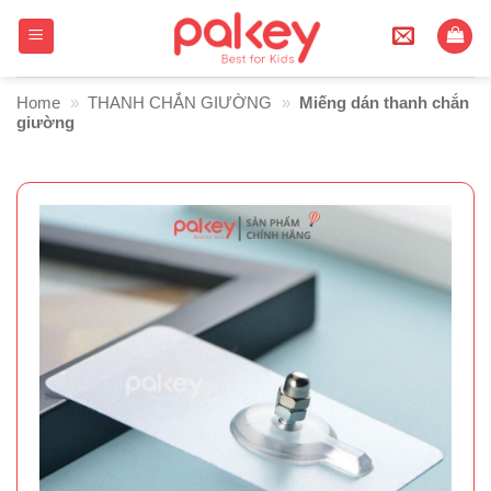
Skip
to
content
Home
»
THANH CHẮN GIƯỜNG
»
Miếng dán thanh chắn
giường