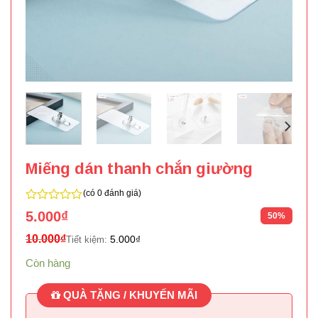
Miếng dán thanh chắn giường
(có 0 đánh giá)
0
5.000
₫
50%
trên
5
10.000
₫
5.000
₫
Tiết kiệm:
Còn hàng
QUÀ TẶNG / KHUYẾN MÃI