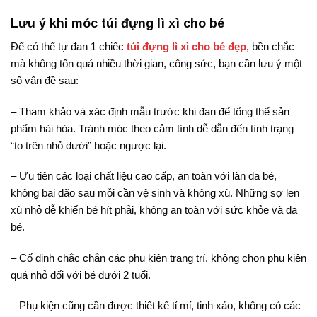
Lưu ý khi móc túi đựng lì xì cho bé
Để có thể tự đan 1 chiếc
túi đựng lì xì cho bé đẹp
, bền chắc
mà không tốn quá nhiều thời gian, công sức, bạn cần lưu ý một
số vấn đề sau:
– Tham khảo và xác định mẫu trước khi đan để tổng thể sản
phẩm hài hòa. Tránh móc theo cảm tính dễ dẫn đến tình trạng
“to trên nhỏ dưới” hoặc ngược lại.
– Ưu tiên các loại chất liệu cao cấp, an toàn với làn da bé,
không bai dão sau mỗi cần vệ sinh và không xù. Những sợ len
xù nhỏ dễ khiến bé hít phải, không an toàn với sức khỏe và da
bé.
– Cố định chắc chắn các phụ kiện trang trí, không chọn phụ kiện
quá nhỏ đối với bé dưới 2 tuổi.
– Phụ kiện cũng cần được thiết kế tỉ mỉ, tinh xảo, không có các