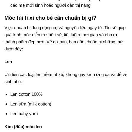
các mẹ mới sinh hoặc người cận thị nặng.
Móc túi lì xì cho bé cần chuẩn bị gì?
Việc chuẩn bị đúng dụng cụ và nguyên liệu ngay từ đầu sẽ giúp
quá trình móc diễn ra suôn sẻ, tiết kiệm thời gian và cho ra
thành phẩm đẹp hơn. Về cơ bản, bạn cần chuẩn bị những thứ
dưới đây:
Len
Ưu tiên các loại len mềm, ít xù, không gây kích ứng da và dễ vệ
sinh như:
Len cotton 100%
Len sữa (milk cotton)
Len baby yarn
Kim (đũa) móc len