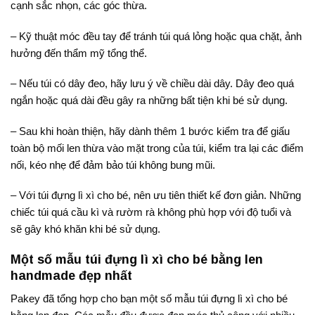
cạnh sắc nhọn, các góc thừa.
– Kỹ thuật móc đều tay để tránh túi quá lỏng hoặc qua chặt, ảnh
hưởng đến thẩm mỹ tổng thể.
– Nếu túi có dây đeo, hãy lưu ý về chiều dài dây. Dây đeo quá
ngắn hoặc quá dài đều gây ra những bất tiện khi bé sử dụng.
– Sau khi hoàn thiện, hãy dành thêm 1 bước kiểm tra để giấu
toàn bộ mối len thừa vào mặt trong của túi, kiểm tra lại các điểm
nối, kéo nhẹ để đảm bảo túi không bung mũi.
– Với túi đựng lì xì cho bé, nên ưu tiên thiết kế đơn giản. Những
chiếc túi quá cầu kì và rườm rà không phù hợp với độ tuổi và
sẽ gây khó khăn khi bé sử dụng.
Một số mẫu túi đựng lì xì cho bé bằng len
handmade đẹp nhất
Pakey đã tổng hợp cho bạn một số mẫu túi đựng lì xì cho bé