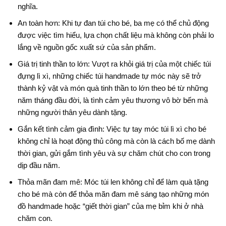
nghĩa.
An toàn hơn: Khi tự đan túi cho bé, ba mẹ có thể chủ động
được việc tìm hiểu, lựa chọn chất liệu mà không còn phải lo
lắng về nguồn gốc xuất sứ của sản phẩm.
Giá trị tinh thần to lớn: Vượt ra khỏi giá trị của một chiếc túi
đựng lì xì, những chiếc túi handmade tự móc này sẽ trở
thành kỷ vật và món quà tinh thần to lớn theo bé từ những
năm tháng đầu đời, là tình cảm yêu thương vô bờ bến mà
những người thân yêu dành tặng.
Gắn kết tình cảm gia đình: Việc tự tay móc túi lì xì cho bé
không chỉ là hoạt động thủ công mà còn là cách bố mẹ dành
thời gian, gửi gắm tình yêu và sự chăm chút cho con trong
dịp đầu năm.
Thỏa mãn đam mê: Móc túi len không chỉ để làm quà tặng
cho bé mà còn để thỏa mãn đam mê sáng tạo những món
đồ handmade hoặc “giết thời gian” của mẹ bỉm khi ở nhà
chăm con.