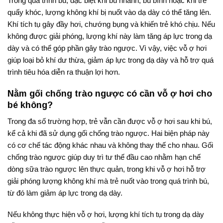
Trong quá trình bú, đặc biệt khi bú nhanh, bú bình hoặc khi trẻ
quấy khóc, lượng không khí bị nuốt vào dạ dày có thể tăng lên.
Khí tích tụ gây đầy hơi, chướng bụng và khiến trẻ khó chịu. Nếu
không được giải phóng, lượng khí này làm tăng áp lực trong dạ
dày và có thể góp phần gây trào ngược. Vì vậy, việc vỗ ợ hơi
giúp loại bỏ khí dư thừa, giảm áp lực trong dạ dày và hỗ trợ quá
trình tiêu hóa diễn ra thuận lợi hơn.
Nằm gối chống trào ngược có cần vỗ ợ hơi cho
bé không?
Trong đa số trường hợp, trẻ vẫn cần được vỗ ợ hơi sau khi bú,
kể cả khi đã sử dụng gối chống trào ngược. Hai biện pháp này
có cơ chế tác động khác nhau và không thay thế cho nhau. Gối
chống trào ngược giúp duy trì tư thế đầu cao nhằm hạn chế
dòng sữa trào ngược lên thực quản, trong khi vỗ ợ hơi hỗ trợ
giải phóng lượng không khí mà trẻ nuốt vào trong quá trình bú,
từ đó làm giảm áp lực trong dạ dày.
Nếu không thực hiện vỗ ợ hơi, lượng khí tích tụ trong dạ dày