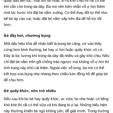
quay đầu liên tục, mặt hơi đỏ hoặc tỏ ra khó chịu thì rất có thể
khí vẫn còn trong dạ dày. Ba mẹ nên kiên nhẫn vỗ ợ hơi thêm
một lúc trước khi đặt bé nằm xuống. Có thể thay đổi tư thế như
bế bé áp vào vai, hoặc đặt bé nằm sấp trên đùi để hỗ trợ tốt
hơn.
Bé đầy hơi, chướng bụng
Một dấu hiệu khá dễ nhận biết là bụng bé căng, sờ vào thấy
cứng hơn bình thường, bé hay xì hơi hoặc quấy khóc vô cớ.
Đây là lúc lượng khí trong dạ dày đã nhiều và gây khó chịu. Nếu
chỉ đặt bé nằm trên gối chống trào ngược mà không vỗ ợ hơi thì
tình trạng này khó cải thiện. Ngoài việc vỗ lưng, ba mẹ có thể
kết hợp xoa bụng nhẹ nhàng theo chiều kim đồng hồ để giúp bé
dễ chịu hơn.
Bé quấy khóc, nôn trớ nhiều
Nếu sau khi bú bé hay quấy khóc, ọc sữa, ho nhẹ hoặc có tiếng
khò khè thì rất có thể sữa và khí đang bị ứ lại. Những biểu hiện
này thường khiến bé ngủ không yên, dễ giật mình. Trong trường