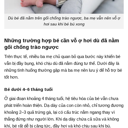
Dù bé đã nằm trên gối chống trào ngược, ba mẹ vẫn nên vỗ ợ
hơi sau khi bé bú xong
Những trường hợp bé cần vỗ ợ hơi dù đã nằm
gối chống trào ngược
Trên thực tế, nhiều ba mẹ chủ quan bỏ qua bước này khiến bé
vẫn bị đầy bụng, khó chịu dù đã nằm đúng tư thế. Dưới đây là
những tình huống thường gặp mà ba mẹ nên lưu ý để hỗ trợ bé
tốt hơn.
Bé dưới 4–6 tháng tuổi
Ở giai đoạn khoảng 4 tháng tuổi, hệ tiêu hóa của bé vẫn chưa
phát triển hoàn thiện. Dạ dày của con còn nhỏ, chỉ tương đương
khoảng 2–3 quả trứng gà, lại có cấu trúc nằm ngang thay vì
thẳng đứng như người lớn. Khi dạ dày chứa cả sữa và không
khí, bé rất dễ bị căng tức, đầy hơi và khó chịu sau khi bú.