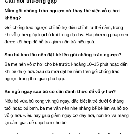
Câu hỏi thường gặp
Nằm gối chống trào ngược có thay thế việc vỗ ợ hơi
không?
Gối chống trào ngược chỉ hỗ trợ điều chỉnh tư thế nằm, trong
khi vỗ ợ hơi giúp loại bỏ khí trong dạ dày. Hai phương pháp nên
được kết hợp để hỗ trợ giảm nôn trớ hiệu quả.
Sau bú bao lâu nên đặt bé lên gối chống trào ngược?
Ba mẹ nên vỗ ợ hơi cho bé trước khoảng 10–15 phút hoặc đến
khi bé đã ợ hơi. Sau đó mới đặt bé nằm trên gối chống trào
ngược trong thời gian phù hợp.
Bé ngủ ngay sau bú có cần đánh thức để vỗ ợ hơi?
Nếu bé vừa bú xong và ngủ ngay, đặc biệt là trẻ dưới 6 tháng
tuổi hoặc bú bình, ba mẹ vẫn nên nhẹ nhàng bế bé lên và hỗ trợ
vỗ ợ hơi. Điều này giúp giảm nguy cơ đầy hơi, nôn trớ và mang
lại cảm giác dễ chịu hơn cho bé.