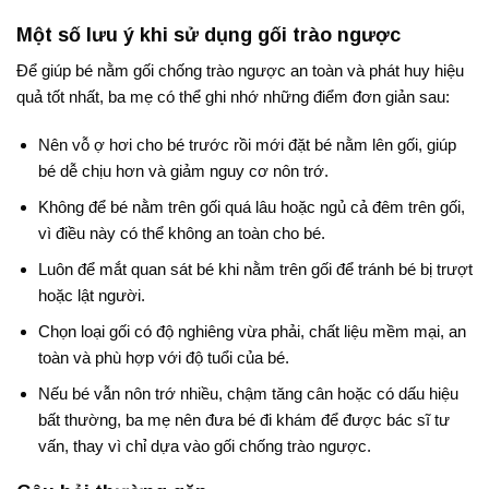
Một số lưu ý khi sử dụng gối trào ngược
Để giúp bé nằm gối chống trào ngược an toàn và phát huy hiệu
quả tốt nhất, ba mẹ có thể ghi nhớ những điểm đơn giản sau:
Nên vỗ ợ hơi cho bé trước rồi mới đặt bé nằm lên gối, giúp
bé dễ chịu hơn và giảm nguy cơ nôn trớ.
Không để bé nằm trên gối quá lâu hoặc ngủ cả đêm trên gối,
vì điều này có thể không an toàn cho bé.
Luôn để mắt quan sát bé khi nằm trên gối để tránh bé bị trượt
hoặc lật người.
Chọn loại gối có độ nghiêng vừa phải, chất liệu mềm mại, an
toàn và phù hợp với độ tuổi của bé.
Nếu bé vẫn nôn trớ nhiều, chậm tăng cân hoặc có dấu hiệu
bất thường, ba mẹ nên đưa bé đi khám để được bác sĩ tư
vấn, thay vì chỉ dựa vào gối chống trào ngược.