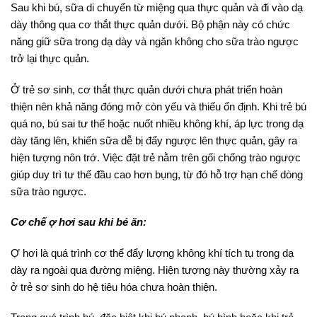
Sau khi bú, sữa di chuyển từ miệng qua thực quản và đi vào dạ
dày thông qua cơ thắt thực quản dưới. Bộ phận này có chức
năng giữ sữa trong dạ dày và ngăn không cho sữa trào ngược
trở lại thực quản.
Ở trẻ sơ sinh, cơ thắt thực quản dưới chưa phát triển hoàn
thiện nên khả năng đóng mở còn yếu và thiếu ổn định. Khi trẻ bú
quá no, bú sai tư thế hoặc nuốt nhiều không khí, áp lực trong dạ
dày tăng lên, khiến sữa dễ bị đẩy ngược lên thực quản, gây ra
hiện tượng nôn trớ. Việc đặt trẻ nằm trên gối chống trào ngược
giúp duy trì tư thế đầu cao hơn bụng, từ đó hỗ trợ hạn chế dòng
sữa trào ngược.
Cơ chế ợ hơi sau khi bé ăn:
Ợ hơi là quá trình cơ thể đẩy lượng không khí tích tụ trong dạ
dày ra ngoài qua đường miệng. Hiện tượng này thường xảy ra
ở trẻ sơ sinh do hệ tiêu hóa chưa hoàn thiện.