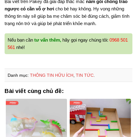
Bài viết trên Pakey đã giải đáp thắc mắc
nằm gối chống trào
ngược có cần vỗ ợ hơi
cho bé hay không. Hy vọng những
thông tin này sẽ giúp ba mẹ chăm sóc bé đúng cách, giảm tình
trạng nôn trớ và giúp bé phát triển khỏe mạnh.
Nếu bạn cần
tư vấn thêm,
hãy gọi ngay chúng tôi:
0968 501
561
nhé!
Danh mục:
THÔNG TIN HỮU ÍCH
,
TIN TỨC
.
Bài viết cùng chủ đề: