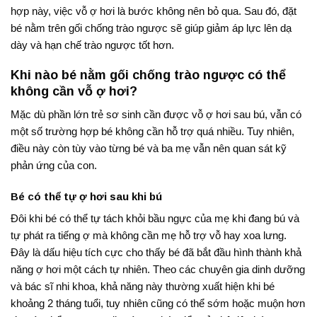
hợp này, việc vỗ ợ hơi là bước không nên bỏ qua. Sau đó, đặt
bé nằm trên gối chống trào ngược sẽ giúp giảm áp lực lên dạ
dày và hạn chế trào ngược tốt hơn.
Khi nào bé nằm gối chống trào ngược có thể
không cần vỗ ợ hơi?
Mặc dù phần lớn trẻ sơ sinh cần được vỗ ợ hơi sau bú, vẫn có
một số trường hợp bé không cần hỗ trợ quá nhiều. Tuy nhiên,
điều này còn tùy vào từng bé và ba mẹ vẫn nên quan sát kỹ
phản ứng của con.
Bé có thể tự ợ hơi sau khi bú
Đôi khi bé có thể tự tách khỏi bầu ngực của mẹ khi đang bú và
tự phát ra tiếng ợ mà không cần mẹ hỗ trợ vỗ hay xoa lưng.
Đây là dấu hiệu tích cực cho thấy bé đã bắt đầu hình thành khả
năng ợ hơi một cách tự nhiên. Theo các chuyên gia dinh dưỡng
và bác sĩ nhi khoa, khả năng này thường xuất hiện khi bé
khoảng 2 tháng tuổi, tuy nhiên cũng có thể sớm hoặc muộn hơn