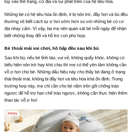
tùy vào thể trạng, cơ địa và sự phát triển của hệ tiêu hóa.
Những bé có hệ tiêu hóa ổn định, ít bị nôn trớ, đầy hơi và bú đều
thường sẽ biết cách tự ợ hơi sớm hơn so với những bé có cơ
địa nhạy cảm. Vì vậy, ba mẹ nên quan sát bé mỗi ngày để nhận
biết những thay đổi và hỗ trợ con phù hợp.
Bé thoải mái vui chơi, hô hấp đều sau khi bú
Sau khi bú, nếu bé tỉnh táo, vui vẻ, không quấy khóc, không có
biểu hiện nôn trớ hay khó chịu thì mẹ có thể yên tâm không cần
vỗ ợ hơi cho bé. Những dấu hiệu này cho thấy bé đang ở trạng
thái thoải mái, không bị đầy hơi và tiêu hóa khá ổn định. Trong
trường hợp này, mẹ chỉ cần cho bé nằm trên gối chống trào
ngược để hỗ trợ hạn chế trào ngược, không cần thực hiện thêm
thao tác vỗ ợ hơi