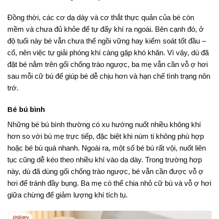
Đồng thời, các cơ dạ dày và cơ thắt thực quản của bé còn
mềm và chưa đủ khỏe để tự đẩy khí ra ngoài. Bên cạnh đó, ở
độ tuổi này bé vẫn chưa thể ngồi vững hay kiểm soát tốt đầu –
cổ, nên việc tự giải phóng khí càng gặp khó khăn. Vì vậy, dù đã
đặt bé nằm trên gối chống trào ngược, ba mẹ vẫn cần vỗ ợ hơi
sau mỗi cữ bú để giúp bé dễ chịu hơn và hạn chế tình trạng nôn
trớ.
Bé bú bình
Những bé bú bình thường có xu hướng nuốt nhiều không khí
hơn so với bú mẹ trực tiếp, đặc biệt khi núm ti không phù hợp
hoặc bé bú quá nhanh. Ngoài ra, một số bé bú rất vội, nuốt liên
tục cũng dễ kéo theo nhiều khí vào dạ dày. Trong trường hợp
này, dù đã dùng gối chống trào ngược, bé vẫn cần được vỗ ợ
hơi để tránh đầy bụng. Ba mẹ có thể chia nhỏ cữ bú và vỗ ợ hơi
giữa chừng để giảm lượng khí tích tụ.