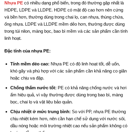
Nhựa PE
có nhiều dạng phổ biến, trong đó thường gặp nhất là
HDPE, LDPE và LLDPE. HDPE có mật độ cao hơn nên cứng
và bền hơn, thường dùng trong chai lọ, can nhựa, thùng chứa,
ống nhựa. LDPE và LLDPE mềm dẻo hơn, thường được dùng
trong túi nilon, màng bọc, bao bì mềm và các sản phẩm cần tính
linh hoạt.
Đặc tính của nhựa PE:
Tính mềm dẻo cao:
Nhựa PE có độ linh hoạt tốt, dễ uốn,
khó gãy và phù hợp với các sản phẩm cần khả năng co giãn
hoặc chịu va đập.
Chống thấm nước tốt:
PE có khả năng chống nước và hơi
ẩm hiệu quả, vì vậy thường được dùng trong bao bì, màng
bọc, chai lọ và vật liệu bảo quản.
Chịu nhiệt ở mức trung bình:
So với PP, nhựa PE thường
chịu nhiệt kém hơn, nên cần hạn chế sử dụng với nước sôi,
dầu nóng hoặc môi trường nhiệt cao nếu sản phẩm không có