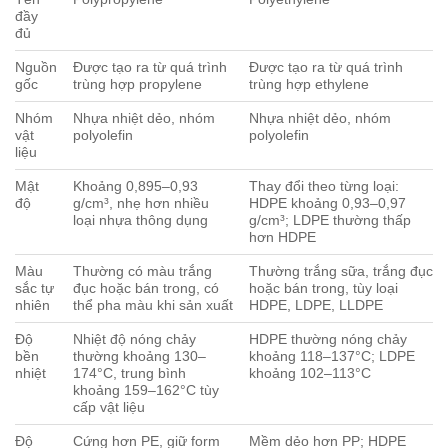
đầy
đủ
Nguồn
Được tạo ra từ quá trình
Được tạo ra từ quá trình
gốc
trùng hợp propylene
trùng hợp ethylene
Nhóm
Nhựa nhiệt dẻo, nhóm
Nhựa nhiệt dẻo, nhóm
vật
polyolefin
polyolefin
liệu
Mật
Khoảng 0,895–0,93
Thay đổi theo từng loại:
độ
g/cm³, nhẹ hơn nhiều
HDPE khoảng 0,93–0,97
loại nhựa thông dụng
g/cm³; LDPE thường thấp
hơn HDPE
Màu
Thường có màu trắng
Thường trắng sữa, trắng đục
sắc tự
đục hoặc bán trong, có
hoặc bán trong, tùy loại
nhiên
thể pha màu khi sản xuất
HDPE, LDPE, LLDPE
Độ
Nhiệt độ nóng chảy
HDPE thường nóng chảy
bền
thường khoảng 130–
khoảng 118–137°C; LDPE
nhiệt
174°C, trung bình
khoảng 102–113°C
khoảng 159–162°C tùy
cấp vật liệu
Độ
Cứng hơn PE, giữ form
Mềm dẻo hơn PP; HDPE