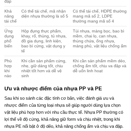
đập
Khả
Có thể tái chế, mã nhận
Có thể tái chế, HDPE thường
năng
diện nhựa thường là số 5
mang mã số 2, LDPE
tái chế
thường mang mã số 4
Ứng
Hộp đựng thực phẩm,
Túi nhựa, màng bọc, bao bì
dụng
khay, rổ, thùng, tủ nhựa,
mềm, chai lọ, can nhựa,
phổ
đồ gia dụng, linh kiện,
thùng chứa, ống nhựa,
biến
bao bì cứng, vật dụng y
màng phủ, vật liệu chống ẩm
tế
Phù
Khi cần sản phẩm cứng,
Khi cần sản phẩm mềm dẻo,
hợp
nhẹ, giữ dáng tốt, chịu
chống ẩm tốt, chịu va đập và
khi
nhiệt tốt hơn và dễ vệ
dễ uốn linh hoạt
nào
sinh
Ưu và nhược điểm của nhựa PP và PE
Sau khi so sánh các đặc tính cơ bản, việc đánh giá ưu và
nhược điểm của từng loại nhựa sẽ giúp người dùng lựa chọn
vật liệu phù hợp hơn với nhu cầu thực tế. Nhựa PP thường có
lợi thế về độ cứng, khả năng giữ form và chịu nhiệt, trong khi
nhựa PE nổi bật ở độ dẻo, khả năng chống ẩm và chịu va đập.