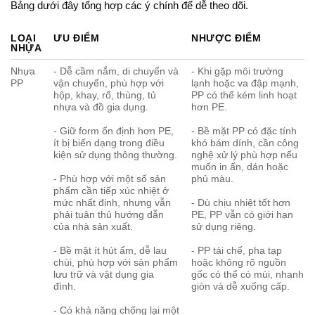
Bảng dưới đây tổng hợp các ý chính để dễ theo dõi.
LOẠI
ƯU ĐIỂM
NHƯỢC ĐIỂM
NHỰA
Nhựa
- Dễ cầm nắm, di chuyển và
- Khi gặp môi trường
PP
vận chuyển, phù hợp với
lạnh hoặc va đập mạnh,
hộp, khay, rổ, thùng, tủ
PP có thể kém linh hoạt
nhựa và đồ gia dụng.
hơn PE.
- Giữ form ổn định hơn PE,
- Bề mặt PP có đặc tính
ít bị biến dạng trong điều
khó bám dính, cần công
kiện sử dụng thông thường.
nghệ xử lý phù hợp nếu
muốn in ấn, dán hoặc
- Phù hợp với một số sản
phủ màu.
phẩm cần tiếp xúc nhiệt ở
mức nhất định, nhưng vẫn
- Dù chịu nhiệt tốt hơn
phải tuân thủ hướng dẫn
PE, PP vẫn có giới hạn
của nhà sản xuất.
sử dụng riêng.
- Bề mặt ít hút ẩm, dễ lau
- PP tái chế, pha tạp
chùi, phù hợp với sản phẩm
hoặc không rõ nguồn
lưu trữ và vật dụng gia
gốc có thể có mùi, nhanh
đình.
giòn và dễ xuống cấp.
- Có khả năng chống lại một