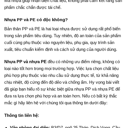
Mã nhựa giúp nhận diện chất liệu, không phải cam kết rằng sản
phẩm chắc chắn được tái chế.
Nhựa PP và PE có độc không?
Bản thân PP và PE là hai loại nhựa được sử dụng rất phổ biến
trong sản phẩm tiêu dùng. Tuy nhiên, độ an toàn của sản phẩm
cuối cùng phụ thuộc vào nguyên liệu, phụ gia, quy trình sản
xuất, tiêu chuẩn kiểm định và cách sử dụng của người dùng.
Nhựa PP và nhựa PE
đều có những ưu điểm riêng, không có
loại nào tốt hơn trong mọi trường hợp. Việc lựa chọn chất liệu
phù hợp phụ thuộc vào nhu cầu sử dụng thực tế, từ khả năng
chịu nhiệt, độ cứng đến độ dẻo và chống ẩm. Hy vọng bài viết
đã giúp bạn hiểu rõ sự khác biệt giữa nhựa PP và nhựa PE để
đưa ra lựa chọn phù hợp và an toàn hơn. Nếu có bất kỳ thắc
mắc gì hãy liên hệ với chúng tôi qua thông tin dưới đây:
Thông tin liên hệ:
Văn phòng đại diện:
B3/D7, ngõ 25 Tháp, Dịch Vọng, Cầu