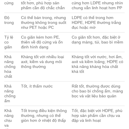
cứng
tốt hơn, phù hợp sản
cứng hơn LDPE nhưng nhìn
phẩm cần độ chắc chắn
chung vẫn linh hoạt hơn PP
Độ
Có thể bán trong, nhưng
LDPE có thể trong hơn
trong
thường không trong suốt
HDPE, HDPE thường trắng
như PET hoặc PC
đục hoặc mờ
Tỷ lệ
Co giãn kém hơn PE,
Co giãn tốt hơn, đặc biệt ở
co
thiên về độ cứng và ổn
dạng màng, túi, bao bì mềm
giãn
định hình dạng
Khả
Kháng tốt với nhiều loại
Kháng tốt với nước, hơi ẩm,
năng
axit, kiềm và dung môi
axit và kiềm loãng; HDPE có
chống
thông thường
khả năng kháng hóa chất
hóa
khá tốt
chất
Khả
Tốt, ít thấm nước
Rất tốt, thường được dùng
năng
cho bao bì chống ẩm, màng
chống
bọc và vật liệu bảo quản
ẩm
Khả
Tốt trong điều kiện thông
Tốt, đặc biệt với HDPE, phù
năng
thường, nhưng có thể
hợp sản phẩm cần chịu va
chịu
giòn hơn ở nhiệt độ thấp
đập và linh hoạt
va