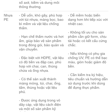
số axit, kiềm và dung môi
thông thường.
Nhựa
- Dễ uốn, khó gãy, phù hợp
- Dễ mềm hoặc biến
PE
với túi nhựa, màng bọc, bao
dạng hơn khi tiếp xúc với
bì mềm và vật liệu chống
nhiệt cao.
thấm.
- Không tối ưu cho sản
- Hạn chế thấm nước và hơi
phẩm cần giữ form, chịu
ẩm, giúp bảo vệ sản phẩm
tải hoặc có kết cấu cứng
trong đóng gói, bảo quản và
chắc.
vận chuyển.
- Nếu không có phụ gia
- Đặc biệt với HDPE, vật liệu
chống UV, PE có thể bạc
có độ bền va đập cao, phù
màu, giòn hoặc giảm độ
hợp với chai, can, thùng
bền.
chứa và ống nhựa.
- Cần kiểm tra ký hiệu,
- Có thể sản xuất thành
tiêu chuẩn và hướng dẫn
màng mỏng, túi, chai, ống,
sử dụng trước khi dùng
tấm, thùng hoặc vật liệu
để đựng thực phẩm.
phủ.
- Được ứng dụng trong vỏ
dây cáp, vật liệu cách điện
và một số sản phẩm kỹ