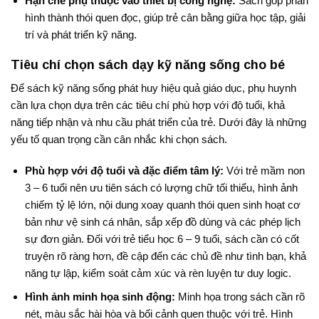
Hạn chế phụ thuộc vào thiết bị công nghệ:
Sách góp phần
hình thành thói quen đọc, giúp trẻ cân bằng giữa học tập, giải
trí và phát triển kỹ năng.
Tiêu chí chọn sách dạy kỹ năng sống cho bé
Để sách kỹ năng sống phát huy hiệu quả giáo dục, phụ huynh
cần lựa chọn dựa trên các tiêu chí phù hợp với độ tuổi, khả
năng tiếp nhận và nhu cầu phát triển của trẻ. Dưới đây là những
yếu tố quan trọng cần cân nhắc khi chọn sách.
Phù hợp với độ tuổi và đặc điểm tâm lý:
Với trẻ mầm non
3 – 6 tuổi nên ưu tiên sách có lượng chữ tối thiểu, hình ảnh
chiếm tỷ lệ lớn, nội dung xoay quanh thói quen sinh hoạt cơ
bản như vệ sinh cá nhân, sắp xếp đồ dùng và các phép lịch
sự đơn giản. Đối với trẻ tiểu học 6 – 9 tuổi, sách cần có cốt
truyện rõ ràng hơn, đề cập đến các chủ đề như tình bạn, khả
năng tự lập, kiểm soát cảm xúc và rèn luyện tư duy logic.
Hình ảnh minh họa sinh động:
Minh họa trong sách cần rõ
nét, màu sắc hài hòa và bối cảnh quen thuộc với trẻ. Hình