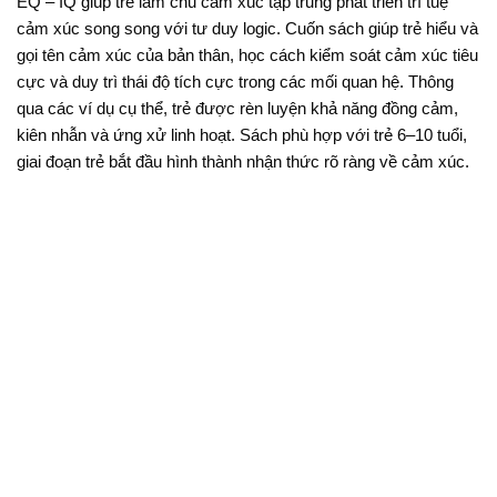
EQ – IQ giúp trẻ làm chủ cảm xúc tập trung phát triển trí tuệ
cảm xúc song song với tư duy logic. Cuốn sách giúp trẻ hiểu và
gọi tên cảm xúc của bản thân, học cách kiểm soát cảm xúc tiêu
cực và duy trì thái độ tích cực trong các mối quan hệ. Thông
qua các ví dụ cụ thể, trẻ được rèn luyện khả năng đồng cảm,
kiên nhẫn và ứng xử linh hoạt. Sách phù hợp với trẻ 6–10 tuổi,
giai đoạn trẻ bắt đầu hình thành nhận thức rõ ràng về cảm xúc.