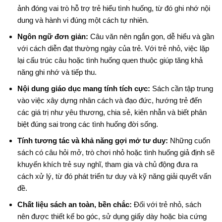
ảnh đóng vai trò hỗ trợ trẻ hiểu tình huống, từ đó ghi nhớ nội
dung và hành vi đúng một cách tự nhiên.
Ngôn ngữ đơn giản:
Câu văn nên ngắn gọn, dễ hiểu và gần
với cách diễn đạt thường ngày của trẻ. Với trẻ nhỏ, việc lặp
lại cấu trúc câu hoặc tình huống quen thuộc giúp tăng khả
năng ghi nhớ và tiếp thu.
Nội dung giáo dục mang tính tích cực:
Sách cần tập trung
vào việc xây dựng nhân cách và đạo đức, hướng trẻ đến
các giá trị như yêu thương, chia sẻ, kiên nhẫn và biết phân
biệt đúng sai trong các tình huống đời sống.
Tính tương tác và khả năng gợi mở tư duy:
Những cuốn
sách có câu hỏi mở, trò chơi nhỏ hoặc tình huống giả định sẽ
khuyến khích trẻ suy nghĩ, tham gia và chủ động đưa ra
cách xử lý, từ đó phát triển tư duy và kỹ năng giải quyết vấn
đề.
Chất liệu sách an toàn, bền chắc:
Đối với trẻ nhỏ, sách
nên được thiết kế bo góc, sử dụng giấy dày hoặc bìa cứng