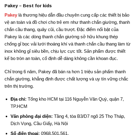
Pakey – Best for kids
Pakey
là thương hiệu dẫn đầu chuyên cung cấp các thiết bị bảo
vệ an toàn và đồ chơi cho trẻ em như thanh chắn giường, thanh
chắn cầu thang, quây cũi, cầu trượt
. Đặc điểm nổi bật của
Pakey là các dòng thanh chắn giường sở hữu khung thép
chống gỉ bọc vải lưới thoáng khí và thanh chắn cầu thang làm từ
inox không gỉ siêu bền, chịu lực cực tốt
. Sản phẩm được thiết
kế bo tròn an toàn, cố định dễ dàng không cần khoan đục
.
Chỉ trong 6 năm, Pakey đã bán ra hơn 1 triệu sản phẩm thanh
chắn giường, khẳng định được chất lượng và uy tín vững chắc
trên thị trường
.
Địa chỉ:
Tổng kho HCM tại 116 Nguyễn Văn Quỳ, quận 7,
TP.HCM
Văn phòng đại diện:
Tầng 4, tòa B3/D7 ngõ 25 Thọ Tháp,
Dịch Vọng, Cầu Giấy, Hà Nội
Số điện thoại:
0968.501.561
.