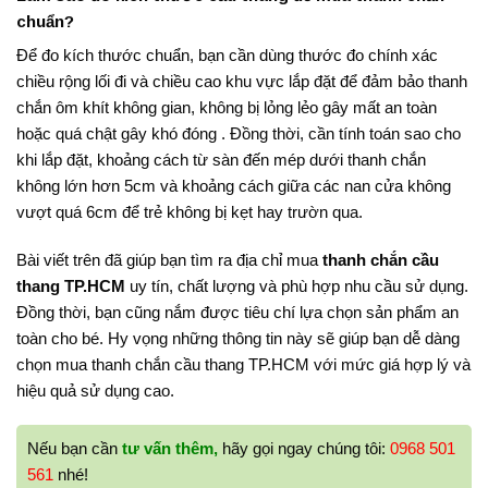
chuẩn?
Để đo kích thước chuẩn, bạn cần dùng thước đo chính xác
chiều rộng lối đi
và
chiều cao khu vực lắp đặt
để đảm bảo thanh
chắn ôm khít không gian, không bị lỏng lẻo gây mất an toàn
hoặc quá chật gây khó đóng
. Đồng thời, cần tính toán sao cho
khi lắp đặt, khoảng cách từ sàn đến mép dưới thanh chắn
không lớn hơn 5cm và khoảng cách giữa các nan cửa không
vượt quá 6cm để trẻ không bị kẹt hay trườn qua.
Bài viết trên đã giúp bạn tìm ra địa chỉ mua
thanh chắn cầu
thang TP.HCM
uy tín, chất lượng và phù hợp nhu cầu sử dụng.
Đồng thời, bạn cũng nắm được tiêu chí lựa chọn sản phẩm an
toàn cho bé. Hy vọng những thông tin này sẽ giúp bạn dễ dàng
chọn mua thanh chắn cầu thang TP.HCM với mức giá hợp lý và
hiệu quả sử dụng cao.
Nếu bạn cần
tư vấn thêm,
hãy gọi ngay chúng tôi:
0968 501
561
nhé!