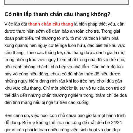
Có nên lắp thanh chắn cầu thang không?
Việc lắp đặt
thanh chắn cầu thang
là biện pháp thiết yếu, cần
được thực hiện sớm để đảm bảo an toàn cho trẻ. Trong giai
đoạn phát triển, trẻ thường tò mò, tò mò và thích khám phá
xung quanh, nên nguy cơ té ngã luôn hữu, đặc biệt tại khu vực
cầu thang.
Theo các thống kê, cầu thang được đánh giá là một
trong những khu vực nguy hiểm nhất trong nhà đối với trẻ nhỏ,
bên cạnh phòng khách, nhà bếp và nhà tắm
. Các bé ở độ tuổi
này vô cùng hiếu động, chưa có đủ nhận thức để hiểu được
những nguy hiểm đang rình rập khi leo trèo hay chơi đùa gần
khu vực cầu thang
. Chỉ một phút lơ là, sự vô tư của con trẻ có
thể dẫn đến những chấn thương nghiêm trọng, thậm chí đe dọa
đến tính mạng nếu bị ngã từ trên cao xuống
.
Bên cạnh đó, việc nuôi con nhỏ chưa bao giờ là một hành trình
dễ dàng. Bố mẹ không thể lúc nào cũng để mắt đến bé 24/24
giờ vì còn phải lo toan nhiều công việc sinh hoạt và dọn dẹp