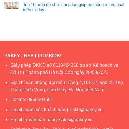
Top 10 món đồ chơi sáng tạo giúp bé thông minh, phát
triển tư duy
PAKEY - BEST FOR KIDS!
Giấy phép ĐKKD số 0110464318 do sở Kế hoạch và
Đầu tư Thành phố Hà Nội Cấp ngày 28/08/2023
Địa chỉ văn phòng đại diện: Tầng 4, B3-D7, ngõ 25 Thọ
Tháp, Dịch Vọng, Cầu Giấy, Hà Nội, Việt Nam
Hotline:
0968501561
Email chăm sóc khách hàng:
cskh@pakey.vn
Email tư vấn bán hàng:
sales@pakey.vn