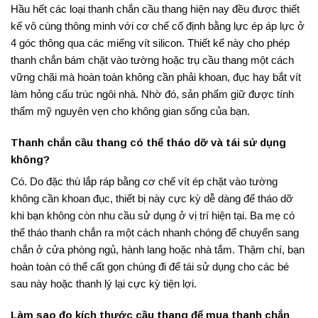
Hầu hết các loại
thanh chắn cầu thang
hiện nay đều được thiết
kế vô cùng thông minh với cơ chế cố định bằng lực ép áp lực ở
4 góc thông qua các miếng vít silicon. Thiết kế này cho phép
thanh chắn bám chặt vào tường hoặc trụ cầu thang một cách
vững chãi mà hoàn toàn không cần phải khoan, đục hay bắt vít
làm hỏng cấu trúc ngôi nhà. Nhờ đó, sản phẩm giữ được tính
thẩm mỹ nguyên vẹn cho không gian sống của bạn.
Thanh chắn cầu thang có thể tháo dỡ và tái sử dụng
không?
Có.
Do đặc thù lắp ráp bằng cơ chế vít ép chặt vào tường
không cần khoan đục, thiết bị này cực kỳ dễ dàng để tháo dỡ
khi bạn không còn nhu cầu sử dụng ở vị trí hiện tại. Ba mẹ có
thể tháo thanh chắn ra một cách nhanh chóng để chuyển sang
chắn ở cửa phòng ngủ, hành lang hoặc nhà tắm. Thậm chí, bạn
hoàn toàn có thể cất gọn chúng đi để tái sử dụng cho các bé
sau này hoặc thanh lý lại cực kỳ tiện lợi.
Làm sao đo kích thước cầu thang để mua thanh chắn