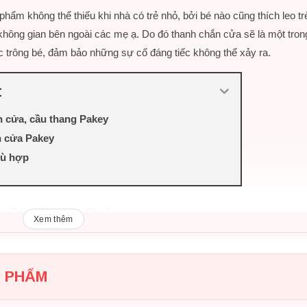
hẩm không thể thiếu khi nhà có trẻ nhỏ, bởi bé nào cũng thích leo tr
không gian bên ngoài các mẹ ạ. Do đó thanh chắn cửa sẽ là một tron
 trông bé, đảm bảo những sự cố đáng tiếc không thể xảy ra.
t
n cửa, cầu thang Pakey
n cửa Pakey
hù hợp
 cầu thang Pakey
Xem thêm
N PHẨM