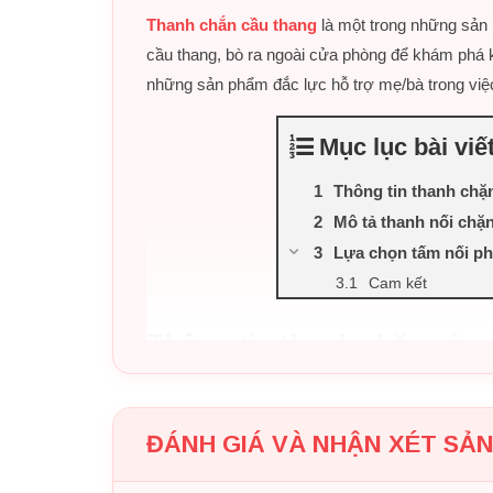
Thanh chắn cầu thang
là một trong những sản p
cầu thang, bò ra ngoài cửa phòng để khám phá 
những sản phẩm đắc lực hỗ trợ mẹ/bà trong việc
Mục lục bài viế
Thông tin thanh chặ
Mô tả thanh nối chặ
Lựa chọn tấm nối p
Cam kết
Thông tin thanh chặn cửa,
– Thương hiệu: Pakey
– Kích thước linh hoạt từ 76-85cm
ĐÁNH GIÁ VÀ NHẬN XÉT SẢ
– Chiều cao tấm chặn 79cm