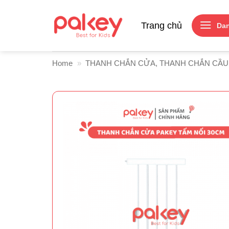
Skip
to
Trang chủ
Da
content
Home
»
THANH CHẮN CỬA, THANH CHẮN CẦU