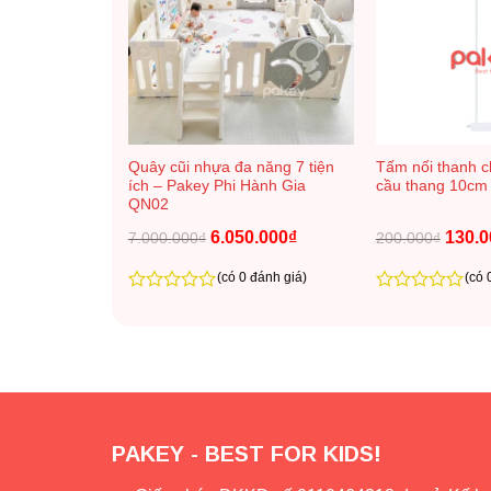
+
+
ấp gọn
Quây cũi nhựa đa năng 7 tiện
Tấm nối thanh c
use MH01
ích – Pakey Phi Hành Gia
cầu thang 10cm
QN02
.740.000
₫
Khoảng
Giá
6.050.000
₫
Giá
Giá
130.0
7.000.000
₫
200.000
₫
giá:
gốc
hiện
gốc
từ
là:
tại
là:
 đánh giá)
(có 0 đánh giá)
(có 
2.560.000₫
7.000.000₫.
là:
200.00
đến
6.050.000₫.
0
0
3.740.000₫
trên
trên
5
5
PAKEY - BEST FOR KIDS!