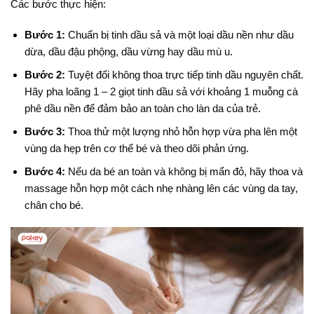
Các bước thực hiện:
Bước 1:
Chuẩn bị tinh dầu sả và một loại dầu nền như dầu
dừa, dầu đậu phộng, dầu vừng hay dầu mù u
.
Bước 2:
Tuyệt đối không thoa trực tiếp tinh dầu nguyên chất
.
Hãy pha loãng
1 – 2 giọt
tinh dầu sả với khoảng 1 muỗng cà
phê dầu nền để đảm bảo an toàn cho làn da của trẻ
.
Bước 3:
Thoa thử một lượng nhỏ hỗn hợp vừa pha lên một
vùng da hẹp trên cơ thể bé và theo dõi phản ứng
.
Bước 4:
Nếu da bé an toàn và không bị mẩn đỏ, hãy thoa và
massage hỗn hợp một cách nhẹ nhàng lên các vùng da tay,
chân cho bé.