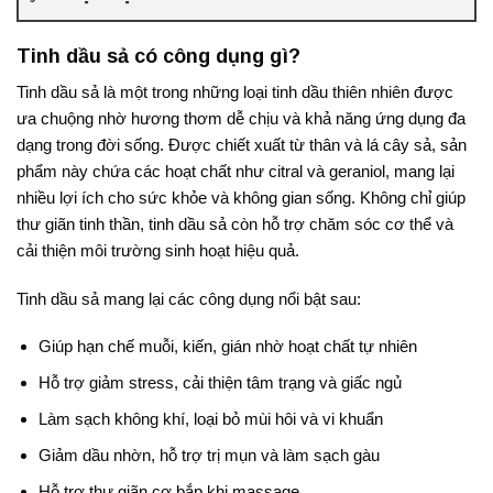
Tinh dầu sả có công dụng gì?
Tinh dầu sả là một trong những loại tinh dầu thiên nhiên được
ưa chuộng nhờ hương thơm dễ chịu và khả năng ứng dụng đa
dạng trong đời sống. Được chiết xuất từ thân và lá cây sả, sản
phẩm này chứa các hoạt chất như citral và geraniol, mang lại
nhiều lợi ích cho sức khỏe và không gian sống. Không chỉ giúp
thư giãn tinh thần, tinh dầu sả còn hỗ trợ chăm sóc cơ thể và
cải thiện môi trường sinh hoạt hiệu quả.
Tinh dầu sả mang lại các công dụng nổi bật sau:
Giúp hạn chế muỗi, kiến, gián nhờ hoạt chất tự nhiên
Hỗ trợ giảm stress, cải thiện tâm trạng và giấc ngủ
Làm sạch không khí, loại bỏ mùi hôi và vi khuẩn
Giảm dầu nhờn, hỗ trợ trị mụn và làm sạch gàu
Hỗ trợ thư giãn cơ bắp khi massage