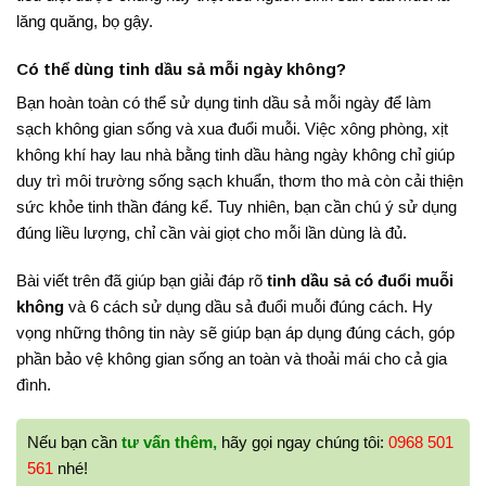
lăng quăng, bọ gậy.
Có thể dùng tinh dầu sả mỗi ngày không?
Bạn hoàn toàn có thể sử dụng tinh dầu sả mỗi ngày để làm
sạch không gian sống và xua đuổi muỗi. Việc xông phòng, xịt
không khí hay lau nhà bằng tinh dầu hàng ngày không chỉ giúp
duy trì môi trường sống sạch khuẩn, thơm tho mà còn cải thiện
sức khỏe tinh thần đáng kể
. Tuy nhiên, bạn cần chú ý sử dụng
đúng liều lượng, chỉ cần vài giọt cho mỗi lần dùng là đủ.
Bài viết trên đã giúp bạn giải đáp rõ
tinh dầu sả có đuổi muỗi
không
và 6 cách sử dụng dầu sả đuổi muỗi đúng cách. Hy
vọng những thông tin này sẽ giúp bạn áp dụng đúng cách, góp
phần bảo vệ không gian sống an toàn và thoải mái cho cả gia
đình.
Nếu bạn cần
tư vấn thêm,
hãy gọi ngay chúng tôi:
0968 501
561
nhé!