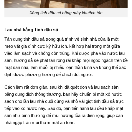
Xông tinh dầu sả bằng máy khuếch tán
Lau nhà bằng tinh dầu sả
Tận dụng tinh dầu sả trong quá trình vệ sinh nhà cửa là một
mẹo vặt gia đình cực kỳ hữu ích, kết hợp hai trong một giữa
việc làm sạch và chống côn trùng
. Khi được pha vào nước lau
sàn, hương sả sẽ phát tán rộng rãi khắp mọi ngóc ngách trên bề
mặt sàn nhà, làm muỗi bị nhiễu loạn thần kinh và không thể xác
định được phương hướng để chích đốt người
.
Cách làm rất đơn giản, sau khi đã quét dọn và lau sạch sàn
bằng dung dịch thông thường, bạn hãy chuẩn bị một xô nước
sạch cho lần lau nhà cuối cùng và nhỏ vài giọt tinh dầu sả trực
tiếp vào xô nước này
. Sau đó, bạn tiến hành lau đều khắp mặt
sàn như bình thường để mùi hương tỏa ra diện rộng, giúp căn
nhà ngập tràn mùi thơm mát an toàn.