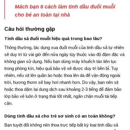
Mách bạn 6 cách làm tinh dầu đuổi muỗi
cho bé an toàn tại nhà
Câu hỏi thường gặp
Tinh dầu sả đuổi muỗi hiệu quả trong bao lâu?
Thông thường, tác dụng xua đuổi muỗi của tinh dầu sả tự nhiên
sẽ duy trì từ vài giờ đến nửa ngày tùy thuộc vào độ đậm đặc và
không gian sử dụng. Nếu bạn dùng máy khuếch tán liên tục
trong phòng kín, hiệu quả bảo vệ sẽ được duy trì bền bỉ. Tuy
nhiên, nếu xịt lên quần áo hoặc thoa lên da để vận động ngoài
trời, hương thơm sẽ bay hơi nhanh hơn. Do vậy, bạn nên xịt
hoặc thoa dặm lại dung dịch sau khoảng 2-3 tiếng để đảm bảo
lớp bảo vệ luôn ở trạng thái tốt nhất, ngăn chặn muỗi tái tiếp
cận.
Dùng tinh dầu sả cho trẻ sơ sinh có an toàn không?
Bạn tuyệt đối không nên thoa trực tiếp bất kỳ loại tinh dầu sả