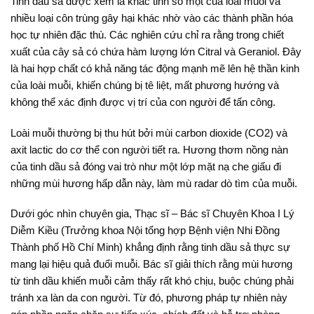
Tinh dầu sả được xem là khắc tinh số một của loài muỗi và
nhiều loại côn trùng gây hại khác nhờ vào các thành phần hóa
học tự nhiên đặc thù. C
ác nghiên cứu chỉ ra rằng trong chiết
xuất của cây sả có chứa hàm lượng lớn Citral và Geraniol
. Đây
là hai hợp chất có khả năng tác động mạnh mẽ lên hệ thần kinh
của loài muỗi, khiến chúng bị tê liệt, mất phương hướng và
không thể xác định được vị trí của con người để tấn công
.
Loài muỗi thường bị thu hút bởi mùi carbon dioxide (CO2) và
axit lactic do cơ thể con người tiết ra
. Hương thơm nồng nàn
của tinh dầu sả đóng vai trò như một lớp mặt nạ che giấu đi
những mùi hương hấp dẫn này, làm mù radar dò tìm của muỗi
.
Dưới góc nhìn chuyên gia, Thạc sĩ – Bác sĩ Chuyên Khoa I Lý
Diễm Kiều (Trưởng khoa Nội tổng hợp Bệnh viện Nhi Đồng
Thành phố Hồ Chí Minh) khẳng định rằng tinh dầu sả thực sự
mang lại hiệu quả đuổi muỗi
. Bác sĩ giải thích rằng mùi hương
từ tinh dầu khiến muỗi cảm thấy rất khó chịu, buộc chúng phải
tránh xa làn da con người
. Từ đó, phương pháp tự nhiên này