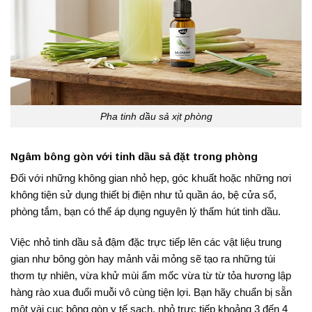
Pha tinh dầu sả xịt phòng
Ngâm bông gòn với tinh dầu sả đặt trong phòng
Đối với những không gian nhỏ hẹp, góc khuất hoặc những nơi
không tiện sử dụng thiết bị điện như tủ quần áo, bệ cửa sổ,
phòng tắm, bạn có thể áp dụng nguyên lý thấm hút tinh dầu.
Việc nhỏ tinh dầu sả đậm đặc trực tiếp lên các vật liệu trung
gian như bông gòn hay mảnh vải mỏng sẽ tạo ra những túi
thơm tự nhiên, vừa khử mùi ẩm mốc vừa từ từ tỏa hương lập
hàng rào xua đuổi muỗi vô cùng tiện lợi. Bạn hãy chuẩn bị sẵn
một vài cục bông gòn y tế sạch, nhỏ trực tiếp khoảng 3 đến 4