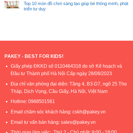
Top 10 món đồ chơi sáng tạo giúp bé thông minh, phát
triển tư duy
PAKEY - BEST FOR KIDS!
Giấy phép ĐKKD số 0110464318 do sở Kế hoạch và
Đầu tư Thành phố Hà Nội Cấp ngày 28/08/2023
Địa chỉ văn phòng đại diện: Tầng 4, B3-D7, ngõ 25 Thọ
Tháp, Dịch Vọng, Cầu Giấy, Hà Nội, Việt Nam
Hotline:
0968501561
Email chăm sóc khách hàng:
cskh@pakey.vn
Email tư vấn bán hàng:
sales@pakey.vn
Thời gian làm việc: Thứ 2 - Chủ nhật: 9:00 - 18:00