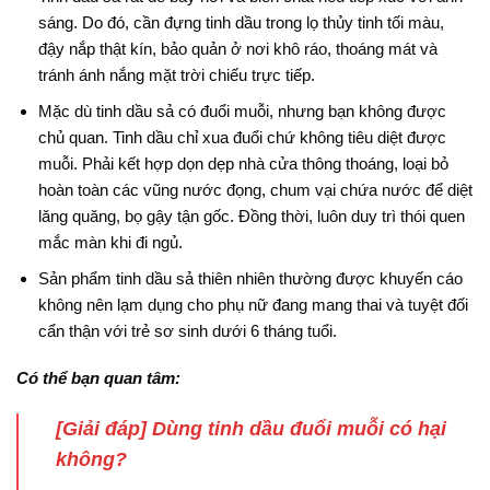
sáng. Do đó, cần đựng tinh dầu trong lọ thủy tinh tối màu,
đậy nắp thật kín, bảo quản ở nơi khô ráo, thoáng mát và
tránh ánh nắng mặt trời chiếu trực tiếp
.
Mặc dù tinh dầu sả có đuổi muỗi, nhưng bạn không được
chủ quan. Tinh dầu chỉ xua đuổi chứ không tiêu diệt được
muỗi
. Phải kết hợp dọn dẹp nhà cửa thông thoáng, loại bỏ
hoàn toàn các vũng nước đọng, chum vại chứa nước để diệt
lăng quăng, bọ gậy tận gốc
. Đồng thời, luôn duy trì thói quen
mắc màn khi đi ngủ
.
Sản phẩm tinh dầu sả thiên nhiên thường được khuyến cáo
không nên lạm dụng cho phụ nữ đang mang thai và tuyệt đối
cẩn thận với trẻ sơ sinh dưới 6 tháng tuổi.
Có thể bạn quan tâm:
[Giải đáp] Dùng tinh dầu đuổi muỗi có hại
không?