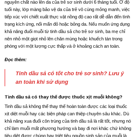
nguyên chất nào lên da của trẻ sơ sinh dưới 6 tháng tuổi. Ở độ
tuổi này, lớp màng bảo vệ da của trẻ vô cùng mỏng manh, việc
tiếp xúc với chiết xuất thực vật nồng độ cao rất dễ dẫn đến tình
trạng kích ứng, nổi mẩn đỏ hoặc bỏng da
. Nếu muốn ứng dụng
khả năng đuổi muỗi từ tinh dầu sả cho trẻ sơ sinh, ba mẹ chỉ
nên nhỏ một giọt nhỏ lên chăn mùng hoặc khuếch tán trong
phòng với một lượng cực thấp và ở khoảng cách an toàn.
Đọc thêm:
Tinh dầu sả có tốt cho trẻ sơ sinh? Lưu ý
an toàn khi sử dụng
Tinh dầu sả có thay thế được thuốc xịt muỗi không?
Tinh dầu sả không thể thay thế hoàn toàn được các loại thuốc
xịt diệt muỗi hay các biện pháp can thiệp chuyên sâu khác. Dù
khả năng xua đuổi côn trùng của tinh dầu sả là rất tốt, nhưng nó
chỉ làm muỗi mất phương hướng và bay đi nơi khác chứ không
tiêu diệt được chúng hay triệt tiêu nguồn sinh sản của muỗi là