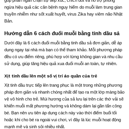
góp phần ngăn chặn sự tiếp xúc, chích đốt và hỗ trợ phòng
ngừa hiệu quả các căn bệnh nguy hiểm do muỗi làm trung gian
truyền nhiễm như sốt xuất huyết, virus Zika hay viêm não Nhật
Bản.
Hướng dẫn 6 cách đuổi muỗi bằng tinh dầu sả
Dưới đây là 6 cách đuổi muỗi bằng tinh dầu sả đơn giản, dễ áp
dụng ngay tại nhà mà bạn có thể tham khảo. Mỗi phương pháp
đều có ưu điểm riêng, phù hợp với từng không gian và nhu cầu
sử dụng, giúp tăng hiệu quả xua đuổi muỗi an toàn, tự nhiên.
Xịt tinh dầu lên một số vị trí áo quần của trẻ
Xịt tinh dầu trực tiếp lên trang phục là một trong những phương
pháp đơn giản và nhanh chóng nhất để tạo ra một lớp màng bảo
vệ vô hình cho trẻ
. Mùi hương của sả lưu lại trên các thớ vải sẽ
khiến muỗi mất phương hướng và không dám lại gần tấn công
bé
. Bạn nên ưu tiên áp dụng cách này vào thời điểm buổi tối
hoặc khi cho bé ra ngoài vui chơi, vì đây là lúc muỗi hoạt động
mạnh mẽ và sinh sôi nhiều nhất
.