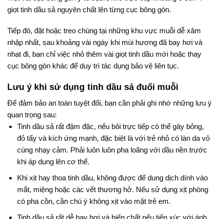
giọt tinh dầu sả nguyên chất lên từng cục bông gòn.
Tiếp đó, đặt hoặc treo chúng tại những khu vực muỗi dễ xâm
nhập nhất, sau khoảng vài ngày khi mùi hương đã bay hơi và
nhạt đi, bạn chỉ việc nhỏ thêm vài giọt tinh dầu mới hoặc thay
cục bông gòn khác để duy trì tác dụng bảo vệ liên tục.
Lưu ý khi sử dụng tinh dầu sả đuổi muỗi
Để đảm bảo an toàn tuyệt đối, bạn cần phải ghi nhớ những lưu ý
quan trọng sau:
Tinh dầu sả rất đậm đặc, nếu bôi trực tiếp có thể gây bỏng,
đỏ tấy và kích ứng mạnh, đặc biệt là với trẻ nhỏ có làn da vô
cùng nhạy cảm
. Phải luôn luôn pha loãng với dầu nền trước
khi áp dụng lên cơ thể
.
Khi xịt hay thoa tinh dầu, không được để dung dịch dính vào
mắt, miệng hoặc các vết thương hở
. Nếu sử dụng xịt phòng
có pha cồn, cần chú ý không xịt vào mặt trẻ em
.
Tinh dầu sả rất dễ bay hơi và biến chất nếu tiếp xúc với ánh