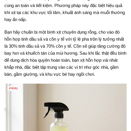
cùng an toàn và tiết kiệm
. Phương pháp này đặc biệt hiệu quả
khi xịt tại các khu vực tối tăm, khuất ánh sáng mà muỗi thường
hay ẩn nấp
.
Bạn hãy chuẩn bị một bình xịt chuyên dụng rỗng, cho vào đó
hỗn hợp tinh dầu sả và cồn y tế với tỷ lệ pha trộn lý tưởng nhất
là 30% tinh dầu sả và 70% cồn y tế
. Cồn sẽ giúp tăng cường độ
bay hơi và khuếch tán của mùi hương
. Sau khi lắc thật đều bình
để dung dịch hòa quyện hoàn toàn, bạn xịt hỗn hợp vài nhát
khắp nhà, đặc biệt tập trung vào các vị trí như góc nhà, gầm
bàn, gầm giường, và khu vực bé hay ngồi chơi.