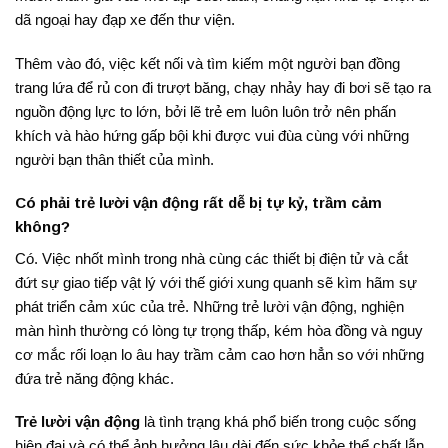
dã ngoại hay đạp xe đến thư viện
.
Thêm vào đó, việc kết nối và tìm kiếm một người bạn đồng
trang lứa để rủ con đi trượt băng, chạy nhảy hay đi bơi sẽ tạo ra
nguồn động lực to lớn, bởi lẽ trẻ em luôn luôn trở nên phấn
khích và hào hứng gấp bội khi được vui đùa cùng với những
người bạn thân thiết của mình.
Có phải trẻ lười vận động rất dễ bị tự kỷ, trầm cảm
không?
Có. Việc nhốt mình trong nhà cùng các thiết bị điện tử và cắt
đứt sự giao tiếp vật lý với thế giới xung quanh sẽ kìm hãm sự
phát triển cảm xúc của trẻ. Những trẻ lười vận động, nghiện
màn hình thường có lòng tự trọng thấp, kém hòa đồng và nguy
cơ mắc rối loạn lo âu hay trầm cảm cao hơn hẳn so với những
đứa trẻ năng động khác.
Trẻ lười vận động
là tình trạng khá phổ biến trong cuộc sống
hiện đại và có thể ảnh hưởng lâu dài đến sức khỏe thể chất lẫn