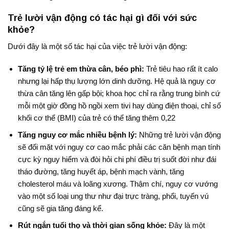
Trẻ lười vận động có tác hại gì đối với sức
khỏe?
Dưới đây là một số tác hại của việc trẻ lười vận động:
Tăng tỷ lệ trẻ em thừa cân, béo phì:
T
rẻ tiêu hao rất ít calo
nhưng lại hấp thụ lượng lớn dinh dưỡng
. Hệ quả là nguy cơ
thừa cân tăng lên gấp bội; khoa học chỉ ra rằng trung bình cứ
mỗi một giờ đồng hồ ngồi xem tivi hay dùng điện thoại, chỉ số
khối cơ thể (BMI) của trẻ có thể tăng thêm 0,22
Tăng nguy cơ mắc nhiều bệnh lý:
Những trẻ lười vận động
sẽ đối mặt với nguy cơ cao mắc phải các căn bệnh mạn tính
cực kỳ nguy hiểm và đòi hỏi chi phí điều trị suốt đời như đái
tháo đường, tăng huyết áp, bệnh mạch vành, tăng
cholesterol máu và loãng xương
. Thậm chí, nguy cơ vướng
vào một số loại ung thư như đại trực tràng, phổi, tuyến vú
cũng sẽ gia tăng đáng kể.
Rút ngắn tuổi thọ và thời gian sống khỏe:
Đây
là một