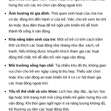
hứng thú với các trò chơi vận động ngoài trời.
Ảnh hưởng từ gia đình:
Thói quen sinh hoạt của cha mẹ
có tác động lớn đến hành vi của trẻ. Việc cho trẻ xem tivi khi
ăn hoặc đưa điện thoại để trẻ ngồi yên khiến trẻ dễ hình
thành lối sống ít vận động.
Khả năng bẩm sinh của trẻ:
Một số trẻ có tính cách trầm
tĩnh và thích các hoạt động nhẹ nhàng như đọc sách, vẽ
tranh. Nếu không được khuyến khích tham gia các hoạt
động thể chất, trẻ dễ dần trở nên ngại vận động.
Môi trường sống hạn chế:
Tại nhiều khu đô thị, không gian
vui chơi cho trẻ em ngày càng bị thu hẹp. Thiếu sân chơi
hoặc khu vận động an toàn khiến trẻ ít có cơ hội tham gia
các hoạt động ngoài trời.
Yếu tố thể chất và sức khỏe:
Lịch học dày đặc, áp lực học
tập hoặc tình trạng mệt mỏi cũng khiến trẻ giảm hứng thú với
vận động. Khi thời gian nghỉ ngơi ít và năng lượng không đủ,
trẻ thường ưu tiên các hoạt động tĩnh.