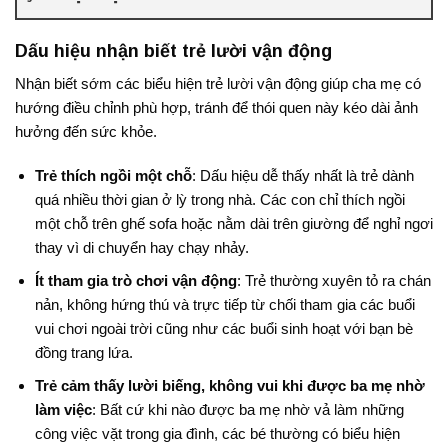
Dấu hiệu nhận biết trẻ lười vận động
Nhận biết sớm các biểu hiện trẻ lười vận động giúp cha mẹ có
hướng điều chỉnh phù hợp, tránh để thói quen này kéo dài ảnh
hưởng đến sức khỏe.
Trẻ thích ngồi một chỗ
: Dấu hiệu dễ thấy nhất là trẻ dành
quá nhiều thời gian ở lỳ trong nhà. Các con chỉ thích ngồi
một chỗ trên ghế sofa hoặc nằm dài trên giường để nghỉ ngơi
thay vì di chuyển hay chạy nhảy.
Ít tham gia trò chơi vận động
: Trẻ thường xuyên tỏ ra chán
nản, không hứng thú và trực tiếp từ chối tham gia các buổi
vui chơi ngoài trời cũng như các buổi sinh hoạt với bạn bè
đồng trang lứa
.
Trẻ cảm thấy lười biếng, không vui khi được ba mẹ nhờ
làm việc
: Bất cứ khi nào được ba mẹ nhờ vả làm những
công việc vặt trong gia đình, các bé thường có biểu hiện