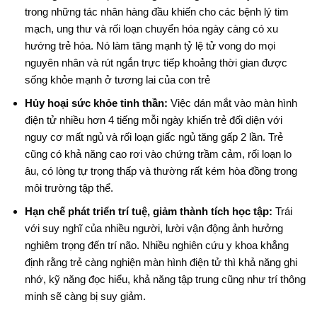
trong những tác nhân hàng đầu khiến cho các bệnh lý tim
mạch, ung thư và rối loạn chuyển hóa ngày càng có xu
hướng trẻ hóa
. Nó làm tăng mạnh tỷ lệ tử vong do mọi
nguyên nhân và rút ngắn trực tiếp khoảng thời gian được
sống khỏe mạnh ở tương lai của con trẻ
Hủy hoại sức khỏe tinh thần:
Việc dán mắt vào màn hình
điện tử nhiều hơn 4 tiếng mỗi ngày khiến trẻ đối diện với
nguy cơ mất ngủ và rối loạn giấc ngủ tăng gấp 2 lần
. Trẻ
cũng có khả năng cao rơi vào chứng trầm cảm, rối loạn lo
âu, có lòng tự trọng thấp và thường rất kém hòa đồng trong
môi trường tập thể.
Hạn chế phát triển trí tuệ, giảm thành tích học tập:
Trái
với suy nghĩ của nhiều người, lười vận động ảnh hưởng
nghiêm trọng đến trí não. Nhiều nghiên cứu y khoa khẳng
định rằng trẻ càng nghiện màn hình điện tử thì khả năng ghi
nhớ, kỹ năng đọc hiểu, khả năng tập trung cũng như trí thông
minh sẽ càng bị suy giảm.