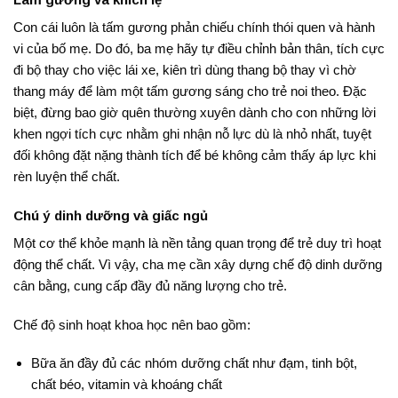
Con cái luôn là tấm gương phản chiếu chính thói quen và hành
vi của bố mẹ. Do đó, ba mẹ hãy tự điều chỉnh bản thân, tích cực
đi bộ thay cho việc lái xe, kiên trì dùng thang bộ thay vì chờ
thang máy để làm một tấm gương sáng cho trẻ noi theo
.
Đặc
biệt, đừng bao giờ quên thường xuyên dành cho con những lời
khen ngợi tích cực nhằm ghi nhận nỗ lực dù là nhỏ nhất, tuyệt
đối không đặt nặng thành tích để bé không cảm thấy áp lực khi
rèn luyện thể chất.
Chú ý dinh dưỡng và giấc ngủ
Một cơ thể khỏe mạnh là nền tảng quan trọng để trẻ duy trì hoạt
động thể chất. Vì vậy, cha mẹ cần xây dựng chế độ dinh dưỡng
cân bằng, cung cấp đầy đủ năng lượng cho trẻ.
Chế độ sinh hoạt khoa học nên bao gồm:
Bữa ăn đầy đủ các nhóm dưỡng chất như đạm, tinh bột,
chất béo, vitamin và khoáng chất