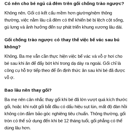
Có nên cho bé ngủ cả đêm trên gối chống trào ngược?
Không nên.
Gối có kết cấu mềm hơn giường/nệm thông
thường, việc nằm lâu cả đêm có thể khiến bé bị lệch cột sống,
gù lưng và ảnh hưởng đến sự phát triển khung xương lâu dài.
Gối chống trào ngược có thay thế việc bế vác sau bú
không?
Không.
Ba mẹ vẫn cần thực hiện việc bế vác và vỗ ợ hơi cho
bé sau khi ăn để đẩy bớt khí trong dạ dày ra ngoài. Gối chỉ là
công cụ hỗ trợ tiếp theo để ổn định thức ăn sau khi bé đã được
vỗ ợ.
Bao lâu nên thay gối?
Ba mẹ nên cân nhắc thay gối khi
bé đã lớn vượt quá kích thước
gối
, hoặc khi ruột gối bắt đầu có dấu hiệu
sụt lún, mất độ đàn hồi
không còn đảm bảo góc nghiêng tiêu chuẩn
. Thông thường, gối
tròn có thể sử dụng đến khi bé 12 tháng tuổi, gối phẳng có thể
dùng lâu hơn.