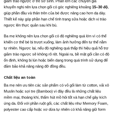
giảm trào ngược ở trẻ sơ sinh. Phần lớn các chuyên gia
khuyến nghị nên lựa chọn gối có góc nghiêng khoảng
15–30 độ
,
giúp phần đầu và thân trên của bé được nâng cao hơn dạ dày.
Thiết kế này góp phần hạn chế tình trạng sữa hoặc dịch vị trào
ngược lên thực quản sau khi bú.
Ba mẹ không nên lựa chọn gối có độ nghiêng quá lớn vì có thể
khiến cơ thể bé bị trượt xuống, làm ảnh hưởng đến tư thế nằm
tự nhiên. Ngược lại, nếu độ nghiêng quá thấp thì hiệu quả hỗ trợ
giảm trào ngược sẽ không rõ rệt. Ngoài ra, bề mặt gối cần có độ
ổn định, không bị lún hoặc biến dạng trong quá trình sử dụng để
đảm bảo khả năng nâng đỡ đồng đều.
Chất liệu an toàn
Ba mẹ nên ưu tiên các sản phẩm có vỏ gối làm từ cotton, vải xô
Muslin hoặc sợi tre (Bamboo) vì đây đều là những chất liệu
mềm mại, thoáng khí, thấm hút mồ hôi tốt và hạn chế gây kích
ứng da. Đối với phần ruột gối, các chất liệu như Memory Foam,
polyester cao cấp hoặc xơ dừa tự nhiên có khả năng giữ form