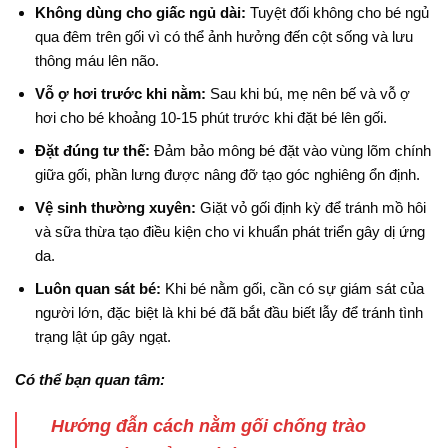
Không dùng cho giấc ngủ dài:
Tuyệt đối không cho bé ngủ
qua đêm trên gối vì có thể ảnh hưởng đến cột sống và lưu
thông máu lên não
.
Vỗ ợ hơi trước khi nằm:
Sau khi bú, mẹ nên bế và vỗ ợ
hơi cho bé khoảng 10-15 phút trước khi đặt bé lên gối
.
Đặt đúng tư thế:
Đảm bảo mông bé đặt vào vùng lõm chính
giữa gối, phần lưng được nâng đỡ tạo góc nghiêng ổn định
.
Vệ sinh thường xuyên:
Giặt vỏ gối định kỳ để tránh mồ hôi
và sữa thừa tạo điều kiện cho vi khuẩn phát triển gây dị ứng
da
.
Luôn quan sát bé:
Khi bé nằm gối, cần có sự giám sát của
người lớn, đặc biệt là khi bé đã bắt đầu biết lẫy để tránh tình
trạng lật úp gây ngạt.
Có thể bạn quan tâm:
Hướng đẫn cách nằm gối chống trào