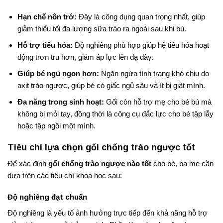
Hạn chế nôn trớ:
Đây là công dụng quan trọng nhất, giúp
giảm thiểu tối đa lượng sữa trào ra ngoài sau khi bú
.
Hỗ trợ tiêu hóa:
Độ nghiêng phù hợp giúp hệ tiêu hóa hoạt
động trơn tru hơn, giảm áp lực lên dạ dày
.
Giúp bé ngủ ngon hơn:
Ngăn ngừa tình trạng khó chịu do
axit trào ngược, giúp bé có giấc ngủ sâu và ít bị giật mình
.
Đa năng trong sinh hoạt:
Gối còn hỗ trợ mẹ cho bé bú mà
không bị mỏi tay, đồng thời là công cụ đắc lực cho bé tập lẫy
hoặc tập ngồi một mình.
Tiêu chí lựa chọn gối chống trào ngược tốt
Để xác định
gối chống trào ngược nào tốt
cho bé, ba mẹ cần
dựa trên các tiêu chí khoa học sau:
Độ nghiêng đạt chuẩn
Độ nghiêng là yếu tố ảnh hưởng trực tiếp đến khả năng hỗ trợ